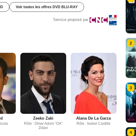
OD
Voir toutes les offres DVD BLU-RAY
Service proposé par
2
3
yd
Zeeko Zaki
Alana De La Garza
Scola
Rôle : Omar Adom “OA”
Rôle : Isobel Castille
Zidan
4