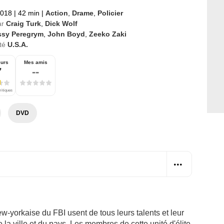
2018
|
42 min
|
Action
,
Drame
,
Policier
ar
Craig Turk
,
Dick Wolf
ssy Peregrym
,
John Boyd
,
Zeeko Zaki
té
U.S.A.
eurs
Mes amis
7
--
ritiques
DVD
-yorkaise du FBI usent de tous leurs talents et leur
 la ville et du pays. Les membres de cette unité d'élite