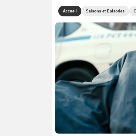
Accueil
Saisons et Episodes
C