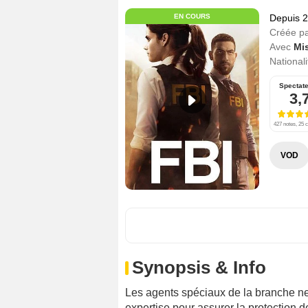
EN COURS
Depuis 
Créée p
Avec
Mi
Nationali
Spectat
3,
427 notes, 25 c
VOD
Synopsis & Info
Les agents spéciaux de la branche new
expertise pour assurer la protection de