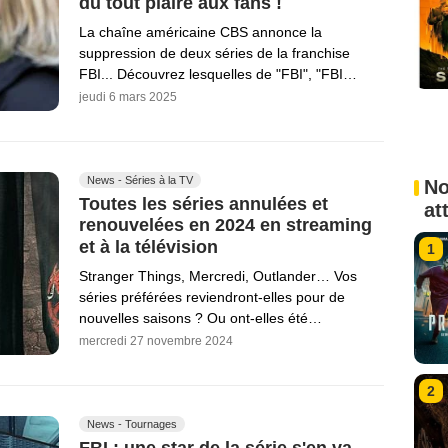
du tout plaire aux fans !
La chaîne américaine CBS annonce la
suppression de deux séries de la franchise
FBI... Découvrez lesquelles de "FBI", "FBI…
jeudi 6 mars 2025
News - Séries à la TV
No
Toutes les séries annulées et
at
renouvelées en 2024 en streaming
et à la télévision
1
Stranger Things, Mercredi, Outlander… Vos
séries préférées reviendront-elles pour de
nouvelles saisons ? Ou ont-elles été…
mercredi 27 novembre 2024
2
News - Tournages
FBI : une star de la série s'en va