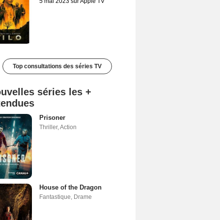
5 mai 2023 sur Apple TV
Top consultations des séries TV
uvelles séries les +
tendues
Prisoner
Thriller
,
Action
House of the Dragon
Fantastique
,
Drame