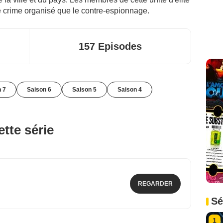
le crime organisé que le contre-espionnage.
157 Episodes
 7
Saison 6
Saison 5
Saison 4
tte série
REGARDER
Sé
1