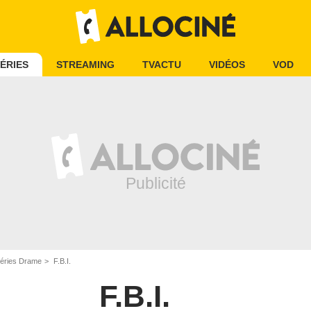
ÉRIES
STREAMING
TVACTU
VIDÉOS
VOD
éries Drame
F.B.I.
F.B.I.