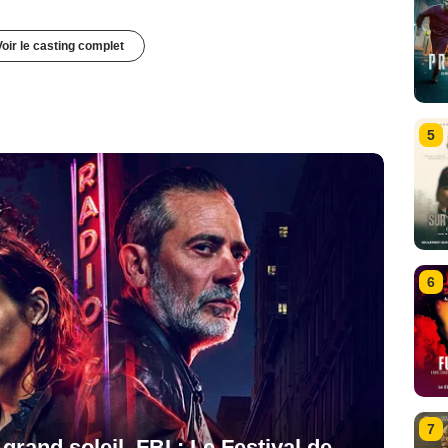
Voir le casting complet
5
6
7
rand soleil, FBI : Le Festival de