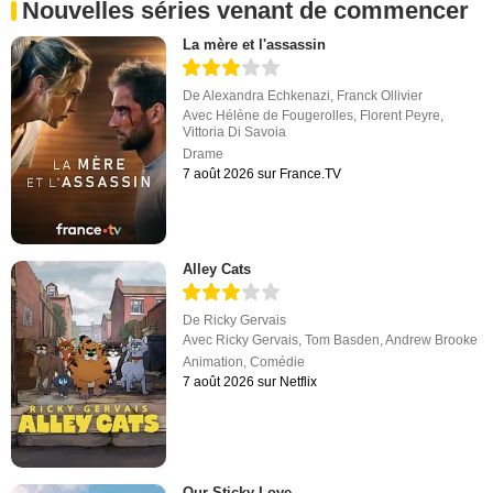
Nouvelles séries venant de commencer
La mère et l'assassin
De
Alexandra Echkenazi
,
Franck Ollivier
Avec
Hélène de Fougerolles
,
Florent Peyre
,
Vittoria Di Savoia
Drame
7 août 2026 sur France.TV
Alley Cats
De
Ricky Gervais
Avec
Ricky Gervais
,
Tom Basden
,
Andrew Brooke
Animation
,
Comédie
7 août 2026 sur Netflix
Our Sticky Love