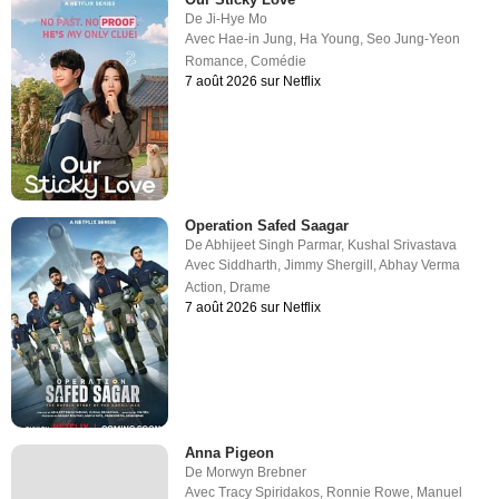
De
Ji-Hye Mo
Avec
Hae-in Jung
,
Ha Young
,
Seo Jung-Yeon
Romance
,
Comédie
7 août 2026 sur Netflix
Operation Safed Saagar
De
Abhijeet Singh Parmar
,
Kushal Srivastava
Avec
Siddharth
,
Jimmy Shergill
,
Abhay Verma
Action
,
Drame
7 août 2026 sur Netflix
Anna Pigeon
De
Morwyn Brebner
Avec
Tracy Spiridakos
,
Ronnie Rowe
,
Manuel