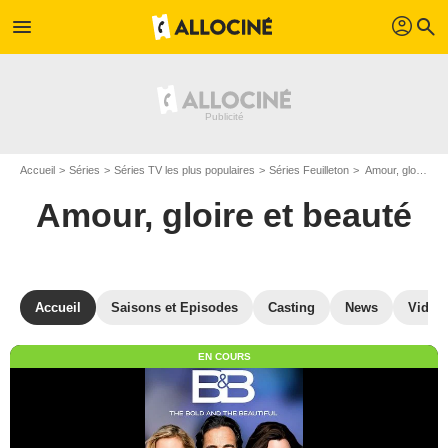
profil
menu
search
Accueil
Séries
Séries TV les plus populaires
Séries Feuilleton
Amour, gloire et beauté
Amour, gloire et beauté
Accueil
Saisons et Episodes
Casting
News
Vidéo
EN COURS