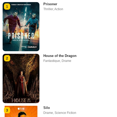
Prisoner
1
Thriller
,
Action
House of the Dragon
2
Fantastique
,
Drame
Silo
3
Drame
,
Science Fiction