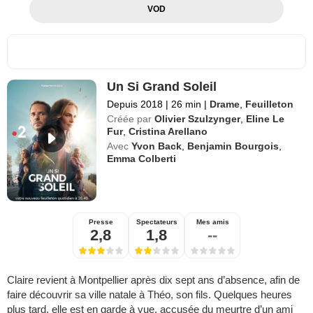
VOD
Un Si Grand Soleil
Depuis 2018
|
26 min
|
Drame
,
Feuilleton
Créée par
Olivier Szulzynger
,
Eline Le
Fur
,
Cristina Arellano
Avec
Yvon Back
,
Benjamin Bourgois
,
Emma Colberti
Presse
Spectateurs
Mes amis
2,8
1,8
--
Claire revient à Montpellier après dix sept ans d’absence, afin de
faire découvrir sa ville natale à Théo, son fils. Quelques heures
plus tard, elle est en garde à vue, accusée du meurtre d’un ami