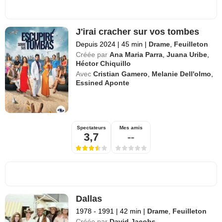
J'irai cracher sur vos tombes
Depuis 2024
|
45 min
|
Drame
,
Feuilleton
Créée par
Ana Maria Parra
,
Juana Uribe
,
Héctor Chiquillo
Avec
Cristian Gamero
,
Melanie Dell'olmo
,
Essined Aponte
Spectateurs
Mes amis
3,7
--
Dallas
1978 - 1991
|
42 min
|
Drame
,
Feuilleton
Créée par
David Jacobs