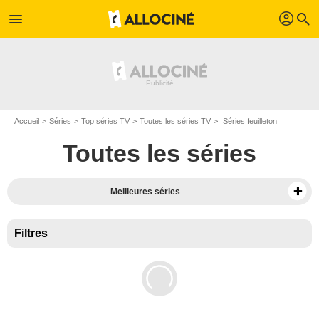
profil
menu
search
Accueil
Séries
Top séries TV
Toutes les séries TV
Séries feuilleton
Toutes les séries
Meilleures séries
Filtres