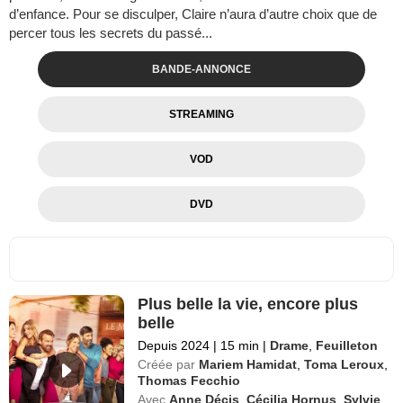
d’enfance. Pour se disculper, Claire n’aura d’autre choix que de
percer tous les secrets du passé...
BANDE-ANNONCE
STREAMING
VOD
DVD
Plus belle la vie, encore plus
belle
Depuis 2024
|
15 min
|
Drame
,
Feuilleton
Créée par
Mariem Hamidat
,
Toma Leroux
,
Thomas Fecchio
Avec
Anne Décis
,
Cécilia Hornus
,
Sylvie