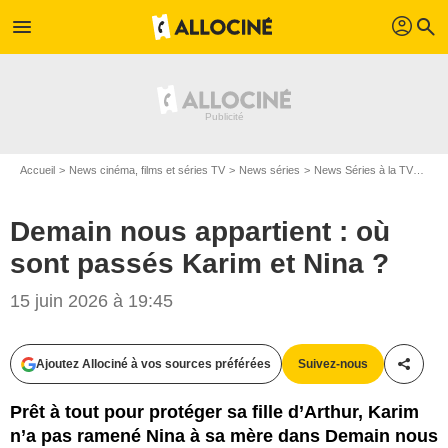
profil
menu
search
Accueil
News cinéma, films et séries TV
News séries
News Séries à la TV
Dema
Demain nous appartient : où
sont passés Karim et Nina ?
15 juin 2026 à 19:45
Ajoutez Allociné à vos sources préférées
Suivez-nous
Partag
Prêt à tout pour protéger sa fille d’Arthur, Karim
n’a pas ramené Nina à sa mère dans Demain nous