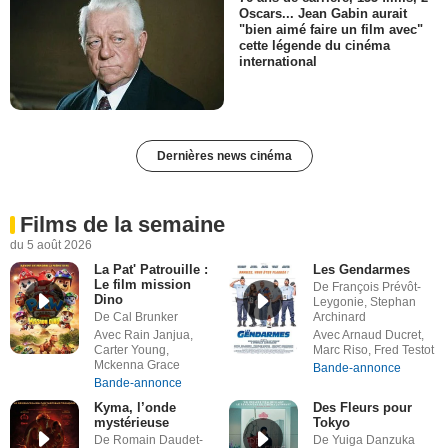
Oscars... Jean Gabin aurait
"bien aimé faire un film avec"
cette légende du cinéma
international
Dernières news cinéma
Films de la semaine
du 5 août 2026
La Pat' Patrouille :
Les Gendarmes
Le film mission
De François Prévôt-
Dino
Leygonie, Stephan
De Cal Brunker
Archinard
Avec Rain Janjua,
Avec Arnaud Ducret,
Carter Young,
Marc Riso, Fred Testot
Mckenna Grace
Bande-annonce
Bande-annonce
Kyma, l’onde
Des Fleurs pour
mystérieuse
Tokyo
De Romain Daudet-
De Yuiga Danzuka