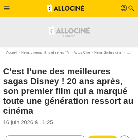
profil
menu
search
Accueil
News cinéma, films et séries TV
Actus Ciné
News Sorties ciné
C’est l’une des meilleures sagas Disney ! 20 ans après, son premier film qui a marqué toute une génération ressort au cinéma
C’est l’une des meilleures
sagas Disney ! 20 ans après,
son premier film qui a marqué
toute une génération ressort au
cinéma
16 juin 2026 à 11:25