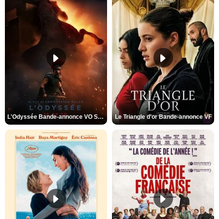
L'Odyssée Bande-annonce VO STFR
Le Triangle d'or Bande-annonce VF