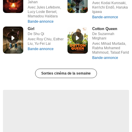
Jahan
Avec Kodai Kurosaki,
Avec Jules Lefebvre,
Ken'ichi Endô, Haruka
Lucy Loste Berset,
Igawa
Mamadou Haïdara
Bande-annonce
Bande-annonce
Girl
Cotton Queen
De Shu Qi
De Suzannah
Mirghani
Avec Roy Chiu, Esther
Liu, Yu-Fei Lai
Avec Mihad Murtada,
Rabha Mohamed
Bande-annonce
Mahmoud, Talaat Farid
Bande-annonce
Sorties cinéma de la semaine