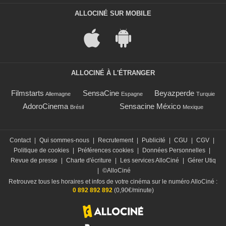
ALLOCINÉ SUR MOBILE
ALLOCINÉ À L'ÉTRANGER
Filmstarts
SensaCine
Beyazperde
Allemagne
Espagne
Turquie
AdoroCinema
Sensacine México
Brésil
Mexique
Contact
|
Qui sommes-nous
|
Recrutement
|
Publicité
|
CGU
|
CGV
|
Politique de cookies
|
Préférences cookies
|
Données Personnelles
|
Revue de presse
|
Charte d'écriture
|
Les services AlloCiné
|
Gérer Utiq
|
©AlloCiné
Retrouvez tous les horaires et infos de votre cinéma sur le numéro AlloCiné :
0 892 892 892
(0,90€/minute)