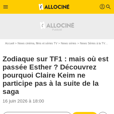
profil
menu
search
Accueil
News cinéma, films et séries TV
News séries
News Séries à la TV
Zodi
Zodiaque sur TF1 : mais où est
passée Esther ? Découvrez
pourquoi Claire Keim ne
participe pas à la suite de la
saga
16 juin 2026 à 18:00