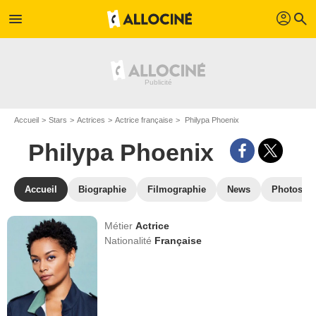
profil
menu
search
Accueil
Stars
Actrices
Actrice française
Philypa Phoenix
Philypa Phoenix
Accueil
Biographie
Filmographie
News
Photos
Métier
Actrice
Nationalité
Française