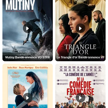
Mutiny Bande-annonce VO STFR
Le Triangle d'or Bande-annonce VF