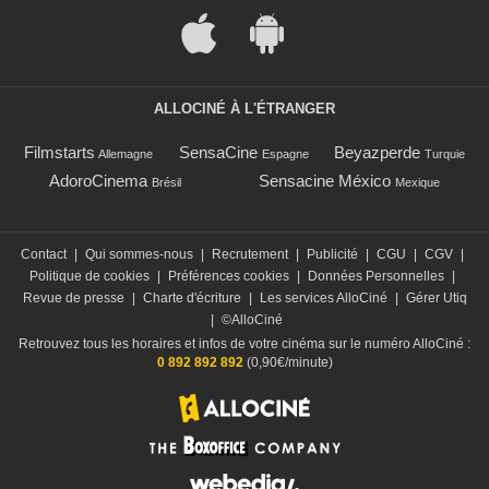
ALLOCINÉ À L'ÉTRANGER
Filmstarts
SensaCine
Beyazperde
Allemagne
Espagne
Turquie
AdoroCinema
Sensacine México
Brésil
Mexique
Contact
|
Qui sommes-nous
|
Recrutement
|
Publicité
|
CGU
|
CGV
|
Politique de cookies
|
Préférences cookies
|
Données Personnelles
|
Revue de presse
|
Charte d'écriture
|
Les services AlloCiné
|
Gérer Utiq
|
©AlloCiné
Retrouvez tous les horaires et infos de votre cinéma sur le numéro AlloCiné :
0 892 892 892
(0,90€/minute)