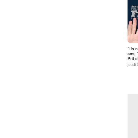
"Ils 
ans, 
Pitt 
jeudi 