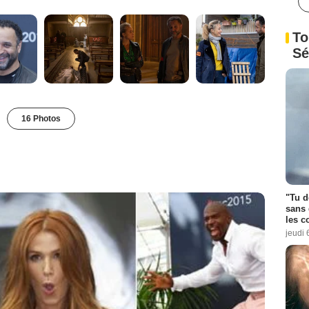
To
Sé
16 Photos
"Tu d
sans 
les c
jeudi 