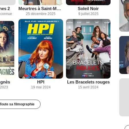
hes 2
Meurtres à Saint-Martin
Soleil Noir
inconnue
25 décembre 2025
9 juillet 2025
Agnès
HPI
Les Bracelets rouges
 2023
19 mai 2024
15 avril 2024
Toute sa filmographie