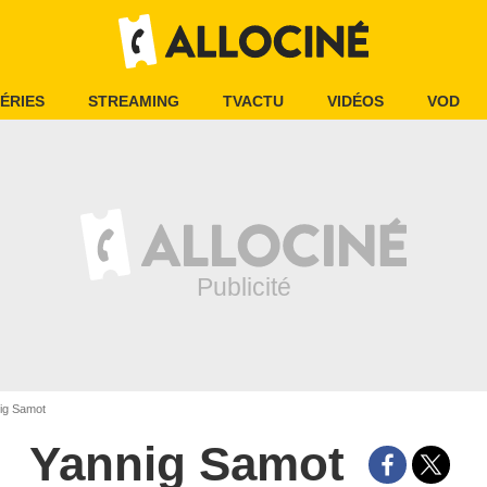
ÉRIES
STREAMING
TVACTU
VIDÉOS
VOD
ig Samot
Yannig Samot