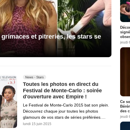
Décon
signé
grimaces et pitreries, les stars se
obse
jeudi 
News - Stars
Toutes les photos en direct du
Festival de Monte-Carlo : soirée
d'ouverture avec Empire !
Ce so
Le Festival de Monte-Carlo 2015 bat son plein.
Bérén
des 
Découvrez chaque jour toutes les photos
jeudi 
glamours de vos stars de séries préférées.…
lundi 15 juin 2015