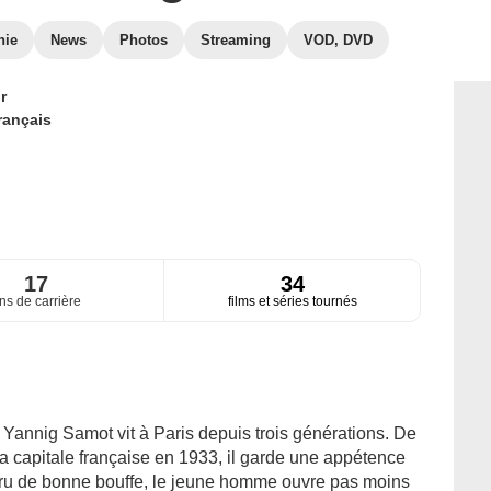
hie
News
Photos
Streaming
VOD, DVD
r
rançais
17
34
ns de carrière
films et séries tournés
e Yannig Samot vit à Paris depuis trois générations. De
la capitale française en 1933, il garde une appétence
. Féru de bonne bouffe, le jeune homme ouvre pas moins