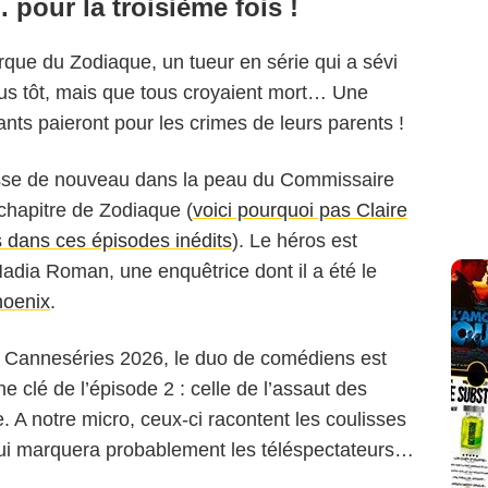
 pour la troisième fois !
rque du Zodiaque, un tueur en série qui a sévi
us tôt, mais que tous croyaient mort… Une
ants paieront pour les crimes de leurs parents !
isse de nouveau dans la peau du Commissaire
chapitre de Zodiaque (
voici pourquoi pas Claire
s dans ces épisodes inédits
). Le héros est
r Nadia Roman, une enquêtrice dont il a été le
hoenix
.
l Canneséries 2026, le duo de comédiens est
e clé de l’épisode 2 : celle de l’assaut des
e. A notre micro, ceux-ci racontent les coulisses
ui marquera probablement les téléspectateurs…