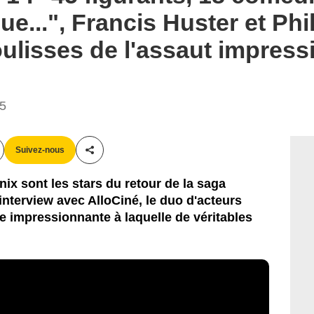
ue...", Francis Huster et Ph
oulisses de l'assaut impres
15
Suivez-nous
Partager cet article
ix sont les stars du retour de la saga
nterview avec AlloCiné, le duo d'acteurs
e impressionnante à laquelle de véritables