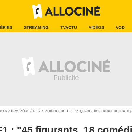
ÉRIES
STREAMING
TVACTU
VIDÉOS
VOD
éries
News Séries à la TV
Zodiaque sur TF1 : "45 figurants, 18 comédiens et toute l'équipe technique...", Francis Huster et Ph
1 : "45 figurants, 18 comédi