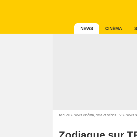
NEWS
CINÉMA
S
Accueil
News cinéma, films et séries TV
News s
Zodiaque sur TF