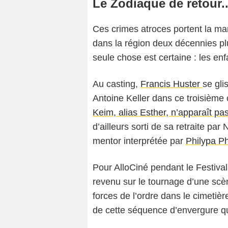
Le Zodiaque de retour...
Ces crimes atroces portent la ma
dans la région deux décennies pl
seule chose est certaine : les enf
Au casting,
Francis Huster
se gl
Antoine Keller dans ce troisième 
Keim, alias Esther, n’apparaît pa
d’ailleurs sorti de sa retraite pa
mentor interprétée par
Philypa P
Pour AlloCiné pendant le Festiva
revenu sur le tournage d’une scèn
forces de l’ordre dans le cimetièr
de cette séquence d’envergure q