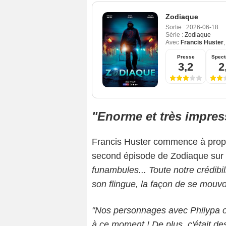
Zodiaque
Sortie :
2026-06-18
Série :
Zodiaque
Avec
Francis Huster
Presse
Spect
3,2
2
"Enorme et très impre
Francis Huster commence à propo
second épisode de Zodiaque sur 
funambules... Toute notre crédibili
son flingue, la façon de se mouvoi
"Nos personnages avec Philypa o
à ce moment ! De plus, c'était des 