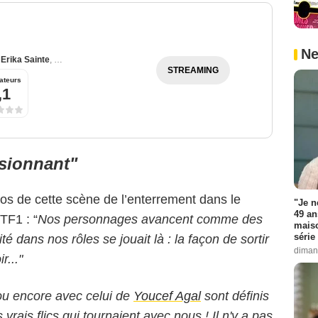
Ne
,
Erika Sainte
,
Philypa Phoenix
STREAMING
ateurs
,1
ssionnant"
s de cette scène de l’enterrement dans le
"Je n
49 an
TF1 : “
Nos personnages avancent comme des
maiso
série 
té dans nos rôles se jouait là : la façon de sortir
diman
r..."
u encore avec celui de
Youcef Agal
sont définis
vrais flics qui tournaient avec nous ! Il n'y a pas