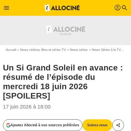
profil
menu
search
Accueil
News cinéma, films et séries TV
News séries
News Séries à la TV
Un S
Un Si Grand Soleil en avance :
résumé de l’épisode du
mercredi 18 juin 2026
[SPOILERS]
17 juin 2026 à 18:00
Ajoutez Allociné à vos sources préférées
Suivez-nous
Partag