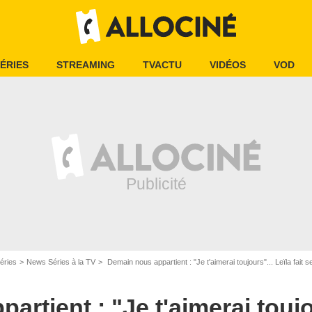
ÉRIES
STREAMING
TVACTU
VIDÉOS
VOD
éries
News Séries à la TV
Demain nous appartient : "Je t'aimerai toujours"... Leïla fait
rtient : "Je t'aimerai toujou