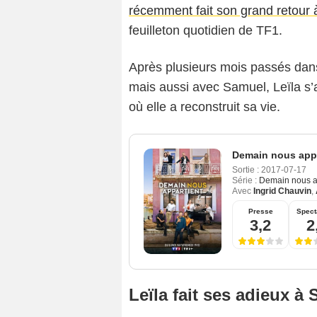
récemment fait son grand retour 
feuilleton quotidien de TF1.
Après plusieurs mois passés dans 
mais aussi avec Samuel, Leïla s’a
où elle a reconstruit sa vie.
Demain nous appa
Sortie :
2017-07-17
Série :
Demain nous a
Avec
Ingrid Chauvin
,
Presse
Spect
3,2
2
Leïla fait ses adieux à