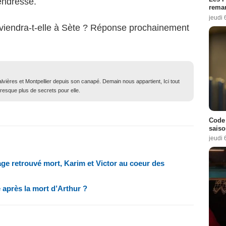
endresse.
remar
jeudi 
 reviendra-t-elle à Sète ? Réponse prochainement
lvières et Montpellier depuis son canapé. Demain nous appartient, Ici tout
resque plus de secrets pour elle.
Code 
saiso
jeudi 
ge retrouvé mort, Karim et Victor au coeur des
 après la mort d’Arthur ?