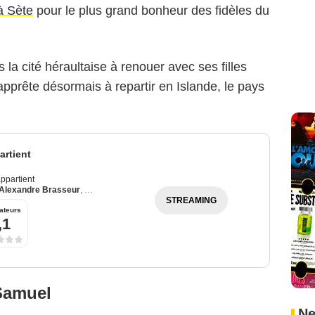
à Sète
pour le plus grand bonheur des fidèles du
la cité héraultaise à renouer avec ses filles
pprête désormais à repartir en Islande, le pays
rtient
ppartient
Alexandre Brasseur
,
Julie Debazac
STREAMING
ateurs
,1
 Samuel
Ne