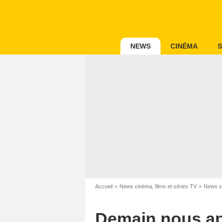
NEWS
CINÉMA
S
Accueil
News cinéma, films et séries TV
News s
Demain nous appa