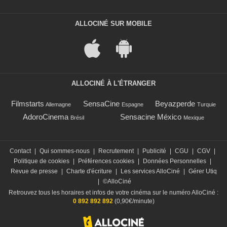
ALLOCINÉ SUR MOBILE
ALLOCINÉ À L'ÉTRANGER
Filmstarts
SensaCine
Beyazperde
Allemagne
Espagne
Turquie
AdoroCinema
Sensacine México
Brésil
Mexique
Contact
|
Qui sommes-nous
|
Recrutement
|
Publicité
|
CGU
|
CGV
|
Politique de cookies
|
Préférences cookies
|
Données Personnelles
|
Revue de presse
|
Charte d'écriture
|
Les services AlloCiné
|
Gérer Utiq
|
©AlloCiné
Retrouvez tous les horaires et infos de votre cinéma sur le numéro AlloCiné :
0 892 892 892
(0,90€/minute)