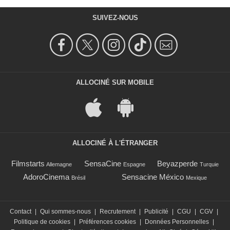
SUIVEZ-NOUS
ALLOCINÉ SUR MOBILE
ALLOCINÉ À L'ÉTRANGER
Filmstarts
SensaCine
Beyazperde
Allemagne
Espagne
Turquie
AdoroCinema
Sensacine México
Brésil
Mexique
Contact
|
Qui sommes-nous
|
Recrutement
|
Publicité
|
CGU
|
CGV
|
Politique de cookies
|
Préférences cookies
|
Données Personnelles
|