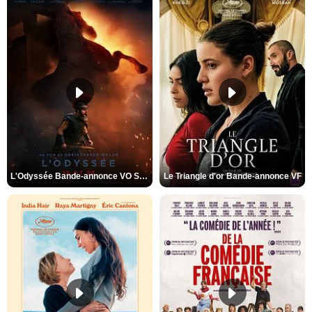
L'Odyssée Bande-annonce VO STFR
Le Triangle d'or Bande-annonce VF