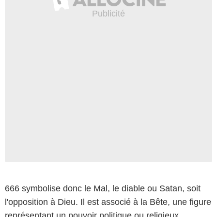
666 symbolise donc le Mal, le diable ou Satan, soit
Miramax
l'opposition à Dieu. Il est associé à la Bête, une figure
représentant un pouvoir politique ou religieux