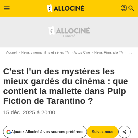
profil
menu
search
Accueil
News cinéma, films et séries TV
Actus Ciné
News Films à la TV
C'est l'un des mystères les mieux gardés du cinéma : que contient la mallette dans Pulp Fiction de Tarantino ?
C'est l'un des mystères les
mieux gardés du cinéma : que
contient la mallette dans Pulp
Fiction de Tarantino ?
15 déc. 2025 à 20:00
Ajoutez Allociné à vos sources préférées
Suivez-nous
Partag