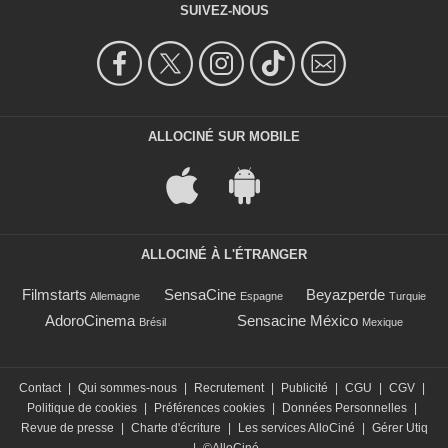
SUIVEZ-NOUS
ALLOCINÉ SUR MOBILE
ALLOCINÉ À L'ÉTRANGER
Filmstarts
SensaCine
Beyazperde
Allemagne
Espagne
Turquie
AdoroCinema
Sensacine México
Brésil
Mexique
Contact
|
Qui sommes-nous
|
Recrutement
|
Publicité
|
CGU
|
CGV
|
Politique de cookies
|
Préférences cookies
|
Données Personnelles
|
Revue de presse
|
Charte d'écriture
|
Les services AlloCiné
|
Gérer Utiq