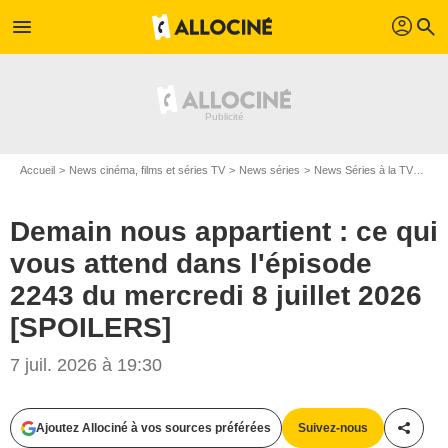
profil
menu
search
Accueil
News cinéma, films et séries TV
News séries
News Séries à la TV
Dema
Demain nous appartient : ce qui
vous attend dans l'épisode
2243 du mercredi 8 juillet 2026
[SPOILERS]
7 juil. 2026 à 19:30
Ajoutez Allociné à vos sources préférées
Suivez-nous
Partag