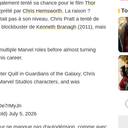
également tenté sa chance pour le film
Thor
To
erprété par
Chris Hemsworth
. La raison ?
it pas à son niveau, Chris Pratt a tenté de
e blockbuster de
Kenneth Branagh
(2011), mais
multiple Marvel roles before almost turning
is career.
ter Quill in Guardians of the Galaxy, Chris
 Marvel Studios characters, and was
l2Oe7rMyJn
old)
July 5, 2026
teur ne manque pas d'autodérision, comme avec