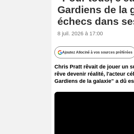
Gardiens de la 
échecs dans se
8 juil. 2026 à 17:00
Ajoutez Allociné à vos sources préférées
Chris Pratt rêvait de jouer un 
rêve devenir réalité, l'acteur c
Gardiens de la galaxie" a dû e