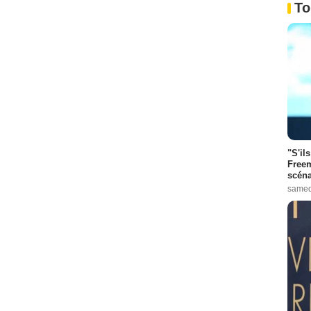
To
"S'il
Freem
scéna
samed