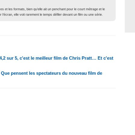
 et les formats, bien qu’elle ait un penchant pour le court métrage et le
l’écran, elle voit rarement le temps défiler devant un film ou une série.
2 sur 5, c'est le meilleur film de Chris Pratt… Et c'est
? Que pensent les spectateurs du nouveau film de