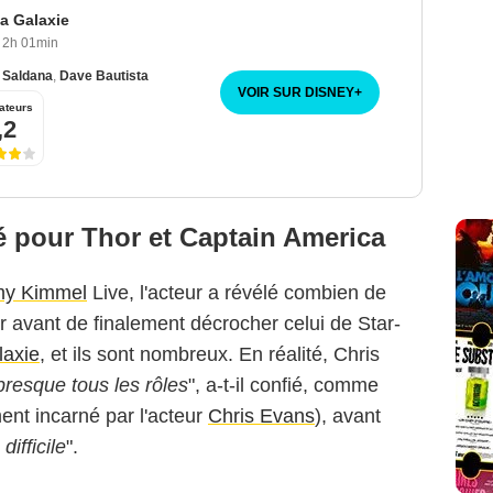
a Galaxie
2h 01min
 Saldana
,
Dave Bautista
VOIR SUR DISNEY
+
ateurs
,2
né pour Thor et Captain America
my Kimmel
Live, l'acteur a révélé combien de
nir avant de finalement décrocher celui de Star-
laxie
, et ils sont nombreux. En réalité, Chris
presque tous les rôles
", a-t-il confié, comme
ent incarné par l'acteur
Chris Evans
), avant
ifficile
".