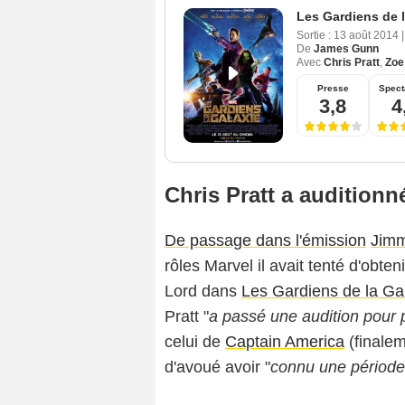
Les Gardiens de l
Sortie :
13 août 2014
|
De
James Gunn
Avec
Chris Pratt
,
Zoe
Presse
Spect
3,8
4
Chris Pratt a audition
De passage dans l'émission
Jim
rôles Marvel il avait tenté d'obte
Lord dans
Les Gardiens de la Ga
Pratt "
a passé une audition pour 
celui de
Captain America
(finalem
d'avoué avoir "
connu une période d