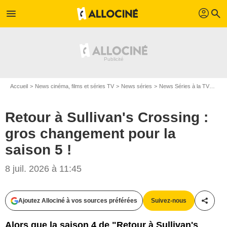
profil
menu
search
Accueil
News cinéma, films et séries TV
News séries
News Séries à la TV
Reto
Retour à Sullivan's Crossing :
gros changement pour la
saison 5 !
8 juil. 2026 à 11:45
Ajoutez Allociné à vos sources préférées
Suivez-nous
Partag
Alors que la saison 4 de "Retour à Sullivan's