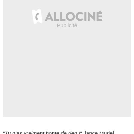
"
Tu n’as vraiment honte de rien !
", lance Muriel.