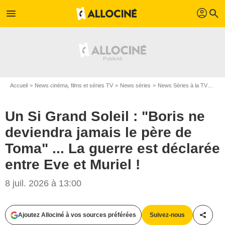
profil
menu
search
Accueil
News cinéma, films et séries TV
News séries
News Séries à la TV
Un S
Un Si Grand Soleil : "Boris ne
deviendra jamais le père de
Toma" ... La guerre est déclarée
entre Eve et Muriel !
8 juil. 2026 à 13:00
Ajoutez Allociné à vos sources préférées
Suivez-nous
Partag