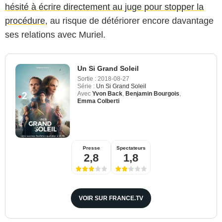
hésité à écrire directement au juge pour stopper la
procédure
, au risque de détériorer encore davantage
ses relations avec Muriel.
Un Si Grand Soleil
Sortie :
2018-08-27
Série :
Un Si Grand Soleil
Avec
Yvon Back
,
Benjamin Bourgois
,
Emma Colberti
Presse
Spectateurs
2,8
1,8
VOIR SUR FRANCE.TV