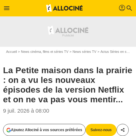
profil
menu
search
Accueil
News cinéma, films et séries TV
News séries TV
Actus Séries en streaming
La Petite maison dans la prairie
: on a vu les nouveaux
épisodes de la version Netflix
et on ne va pas vous mentir...
9 juil. 2026 à 08:00
Ajoutez Allociné à vos sources préférées
Suivez-nous
Partag