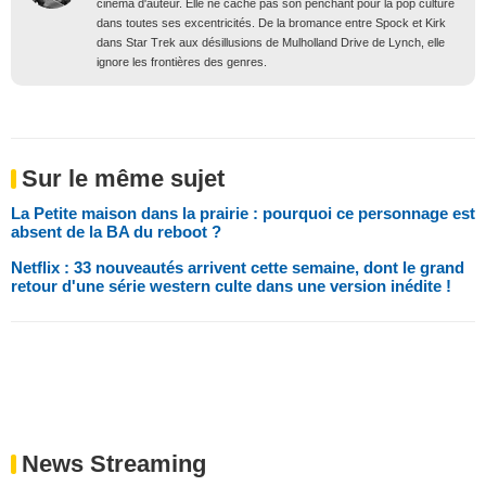
cinéma d'auteur. Elle ne cache pas son penchant pour la pop culture
dans toutes ses excentricités. De la bromance entre Spock et Kirk
dans Star Trek aux désillusions de Mulholland Drive de Lynch, elle
ignore les frontières des genres.
Sur le même sujet
La Petite maison dans la prairie : pourquoi ce personnage est
absent de la BA du reboot ?
Netflix : 33 nouveautés arrivent cette semaine, dont le grand
retour d'une série western culte dans une version inédite !
News Streaming