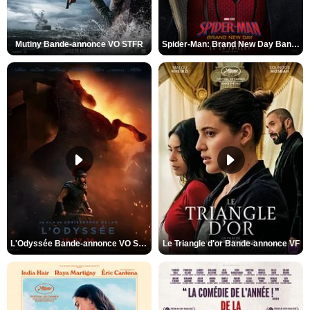
Mutiny Bande-annonce VO STFR
Spider-Man: Brand New Day Bande-annonce VO STFR
L'Odyssée Bande-annonce VO STFR
Le Triangle d'or Bande-annonce VF