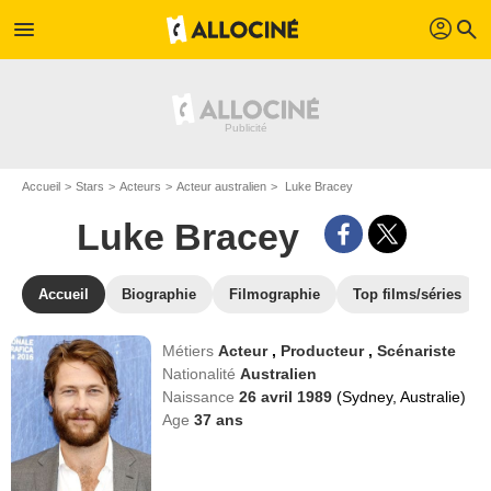
profil
menu
search
Accueil
Stars
Acteurs
Acteur australien
Luke Bracey
Luke Bracey
Accueil
Biographie
Filmographie
Top films/séries
Métiers
Acteur
,
Producteur
,
Scénariste
Nationalité
Australien
Naissance
26 avril 1989
(Sydney, Australie)
Age
37
ans