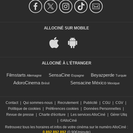
ALLOCINÉ SUR MOBILE
ALLOCINÉ À L'ÉTRANGER
Filmstarts
SensaCine
Beyazperde
Allemagne
Espagne
Turquie
AdoroCinema
Sensacine México
Brésil
Mexique
Contact
|
Qui sommes-nous
|
Recrutement
|
Publicité
|
CGU
|
CGV
|
Politique de cookies
|
Préférences cookies
|
Données Personnelles
|
Revue de presse
|
Charte d'écriture
|
Les services AlloCiné
|
Gérer Utiq
|
©AlloCiné
Retrouvez tous les horaires et infos de votre cinéma sur le numéro AlloCiné :
0 892 892 892
(0,90€/minute)