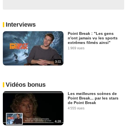
Interviews
Point Break : "Les gens
n'ont jamais vu les sports
extrêmes filmés ainsi"
1 969 vues
3:11
Vidéos bonus
Les meilleures scènes de
Point Break... par les stars
de Point Break
4 555 vues
4:28