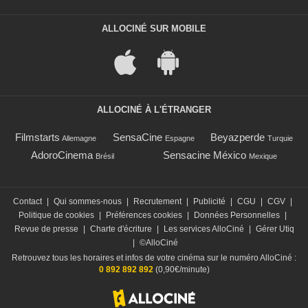
ALLOCINÉ SUR MOBILE
ALLOCINÉ À L'ÉTRANGER
Filmstarts
SensaCine
Beyazperde
Allemagne
Espagne
Turquie
AdoroCinema
Sensacine México
Brésil
Mexique
Contact
|
Qui sommes-nous
|
Recrutement
|
Publicité
|
CGU
|
CGV
|
Politique de cookies
|
Préférences cookies
|
Données Personnelles
|
Revue de presse
|
Charte d'écriture
|
Les services AlloCiné
|
Gérer Utiq
|
©AlloCiné
Retrouvez tous les horaires et infos de votre cinéma sur le numéro AlloCiné :
0 892 892 892
(0,90€/minute)