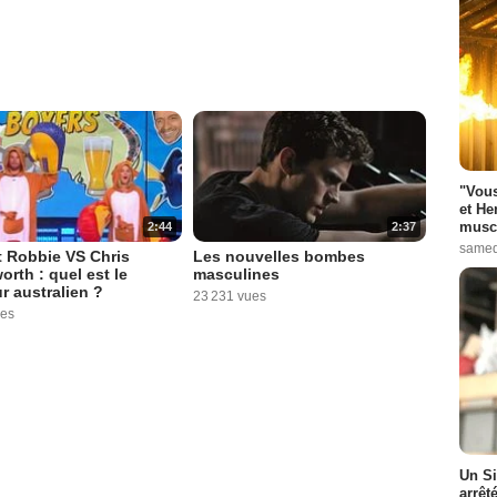
"Vous
et He
muscl
2:44
2:37
samed
 Robbie VS Chris
Les nouvelles bombes
rth : quel est le
masculines
ur australien ?
23 231 vues
ues
Un Si
arrêt