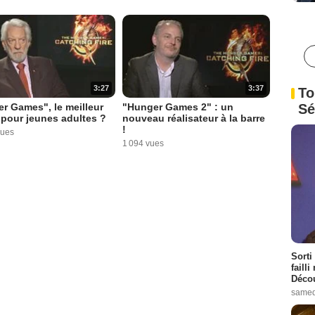
3:27
3:37
To
Sé
r Games", le meilleur
"Hunger Games 2" : un
pour jeunes adultes ?
nouveau réalisateur à la barre
!
vues
1 094 vues
Sorti
failli
Décou
samed