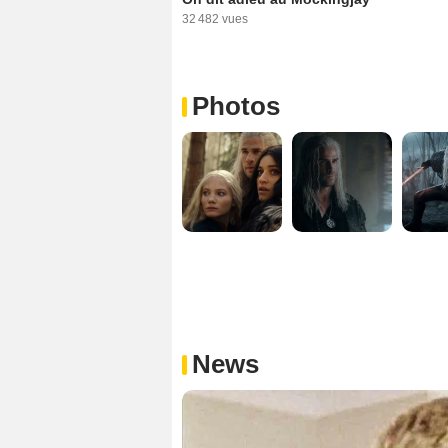
32 482 vues
Photos
News