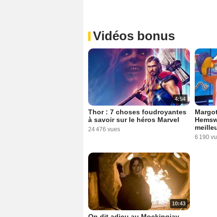
Vidéos bonus
4:54
Thor : 7 choses foudroyantes
Margot
à savoir sur le héros Marvel
Hemswo
meille
24 476 vues
6 190 v
10:43
On dit adieu au Mockingjay