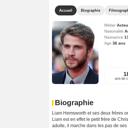
Accueil
Biographie
Filmograp
Métier
Acteu
Nationalité
A
Naissance
1
Age
36
ans
1
ans de c
Biographie
Liam Hemsworth et ses deux frères ont 
Liam est en effet le petit frère de C
adulte, il marche dans les pas de ses