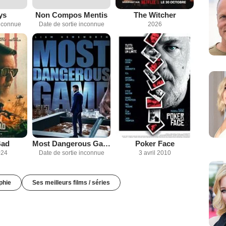
ys
Non Compos Mentis
The Witcher
inconnue
Date de sortie inconnue
2026
Bad
Most Dangerous Game
Poker Face
024
Date de sortie inconnue
3 avril 2010
phie
Ses meilleurs films / séries