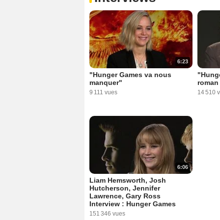
6:23
"Hunger Games va nous
"Hunge
manquer"
roman 
9 111 vues
14 510 
6:06
Liam Hemsworth, Josh
Hutcherson, Jennifer
Lawrence, Gary Ross
Interview : Hunger Games
151 346 vues