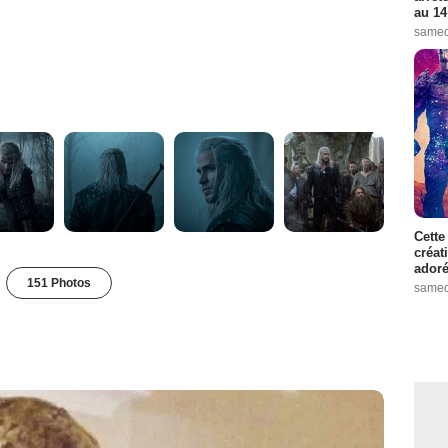
au 14
samed
Cette
créat
adoré
151 Photos
samed