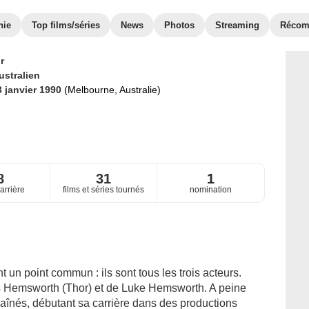
hie
Top films/séries
News
Photos
Streaming
Récom
r
ustralien
3 janvier 1990
(Melbourne, Australie)
8
31
1
arrière
films et séries tournés
nomination
un point commun : ils sont tous les trois acteurs.
hris Hemsworth (Thor) et de Luke Hemsworth. A peine
 aînés, débutant sa carrière dans des productions