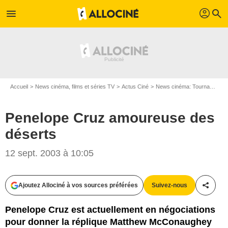
profil
menu
search
Accueil
News cinéma, films et séries TV
Actus Ciné
News cinéma: Tournages
Penelope Cruz amoureuse des
déserts
12 sept. 2003 à 10:05
Ajoutez Allociné à vos sources préférées
Suivez-nous
Partag
Penelope Cruz est actuellement en négociations
pour donner la réplique Matthew McConaughey