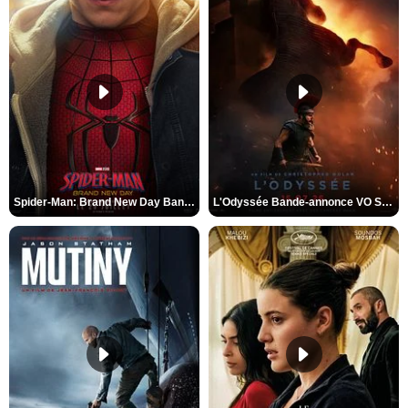
Spider-Man: Brand New Day Bande-annonce VO STFR
L'Odyssée Bande-annonce VO STFR