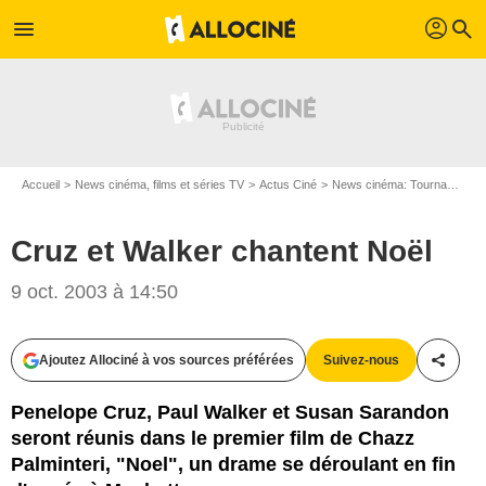
profil
menu
search
Accueil
News cinéma, films et séries TV
Actus Ciné
News cinéma: Tournages
Cruz et Walker chantent Noël
9 oct. 2003 à 14:50
Ajoutez Allociné à vos sources préférées
Suivez-nous
Partag
Penelope Cruz, Paul Walker et Susan Sarandon
seront réunis dans le premier film de Chazz
Palminteri, "Noel", un drame se déroulant en fin