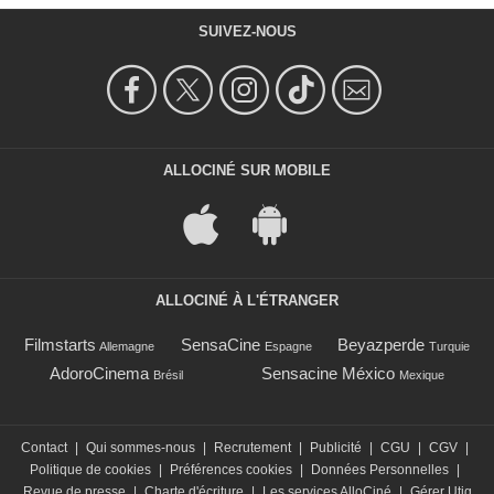
SUIVEZ-NOUS
ALLOCINÉ SUR MOBILE
ALLOCINÉ À L'ÉTRANGER
Filmstarts
SensaCine
Beyazperde
Allemagne
Espagne
Turquie
AdoroCinema
Sensacine México
Brésil
Mexique
Contact
|
Qui sommes-nous
|
Recrutement
|
Publicité
|
CGU
|
CGV
|
Politique de cookies
|
Préférences cookies
|
Données Personnelles
|
Revue de presse
|
Charte d'écriture
|
Les services AlloCiné
|
Gérer Utiq