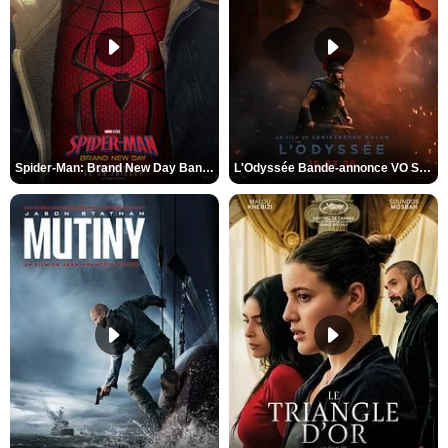
Spider-Man: Brand New Day Bande-annonce VO STFR
L'Odyssée Bande-annonce VO STFR