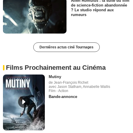
Alien Romulus : la suite du film
de science-fiction abandonnée
? Le studio répond aux
rumeurs
Dernières actus ciné Tournages
Films Prochainement au Cinéma
Mutiny
de Jean-François Richet
avec Jason Statham, Annabelle Wallis
Film - Action
Bande-annonce