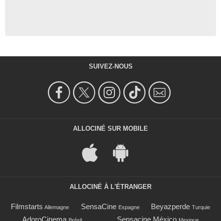
SUIVEZ-NOUS
ALLOCINÉ SUR MOBILE
ALLOCINÉ À L'ÉTRANGER
Filmstarts
SensaCine
Beyazperde
Allemagne
Espagne
Turquie
AdoroCinema
Sensacine México
Brésil
Mexique