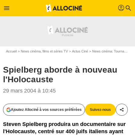
profil
menu
search
Accueil
News cinéma, films et séries TV
Actus Ciné
News cinéma: Tournages
Spielberg aborde à nouveau
l'Holocauste
29 mars 2004 à 10:45
Ajoutez Allociné à vos sources préférées
Suivez-nous
Partag
Steven Spielberg produira un documentaire sur
l'Holocauste, centré sur 400 juifs italiens ayant