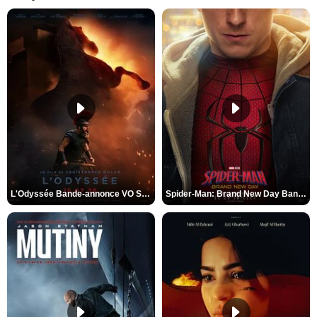
L'Odyssée Bande-annonce VO STFR
Spider-Man: Brand New Day Bande-annonce VO STFR