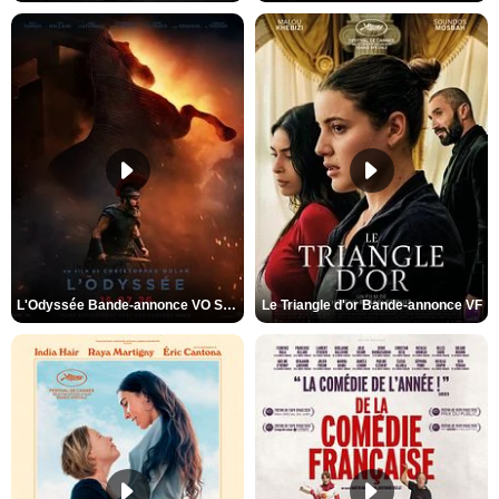
L'Odyssée Bande-annonce VO STFR
Le Triangle d'or Bande-annonce VF