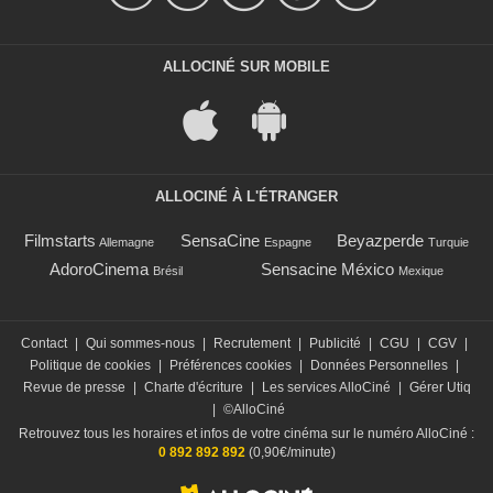
ALLOCINÉ SUR MOBILE
ALLOCINÉ À L'ÉTRANGER
Filmstarts
SensaCine
Beyazperde
Allemagne
Espagne
Turquie
AdoroCinema
Sensacine México
Brésil
Mexique
Contact
|
Qui sommes-nous
|
Recrutement
|
Publicité
|
CGU
|
CGV
|
Politique de cookies
|
Préférences cookies
|
Données Personnelles
|
Revue de presse
|
Charte d'écriture
|
Les services AlloCiné
|
Gérer Utiq
|
©AlloCiné
Retrouvez tous les horaires et infos de votre cinéma sur le numéro AlloCiné :
0 892 892 892
(0,90€/minute)