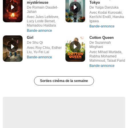
mystérieuse
Tokyo
De Romain Daudet-
De Yuiga Danzuka
Jahan
Avec Kodai Kurosaki,
Avec Jules Lefebvre,
Ken'ichi Endô, Haruka
Lucy Loste Berset,
Igawa
Mamadou Haïdara
Bande-annonce
Bande-annonce
Girl
Cotton Queen
De Shu Qi
De Suzannah
Mirghani
Avec Roy Chiu, Esther
Liu, Yu-Fei Lai
Avec Mihad Murtada,
Rabha Mohamed
Bande-annonce
Mahmoud, Talaat Farid
Bande-annonce
Sorties cinéma de la semaine