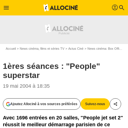
profil
menu
search
Accueil
News cinéma, films et séries TV
Actus Ciné
News cinéma: Box Office
1ères séances : "People"
superstar
19 mai 2004 à 18:35
Ajoutez Allociné à vos sources préférées
Suivez-nous
Partag
Avec 1696 entrées en 20 salles, "People jet set 2"
réussit le meilleur démarrage parisien de ce