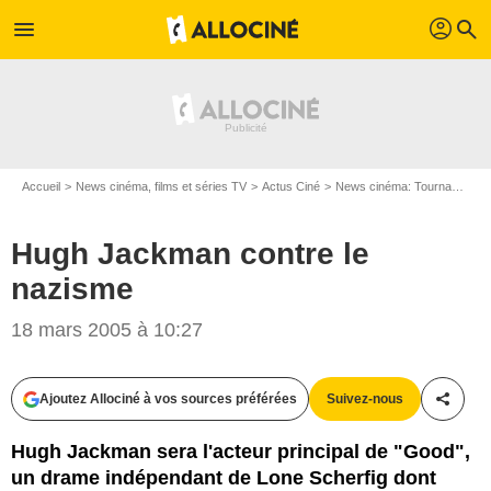
profil
menu
search
Accueil
News cinéma, films et séries TV
Actus Ciné
News cinéma: Tournages
Hugh Jackman contre le
nazisme
18 mars 2005 à 10:27
Ajoutez Allociné à vos sources préférées
Suivez-nous
Partag
Hugh Jackman sera l'acteur principal de "Good",
un drame indépendant de Lone Scherfig dont