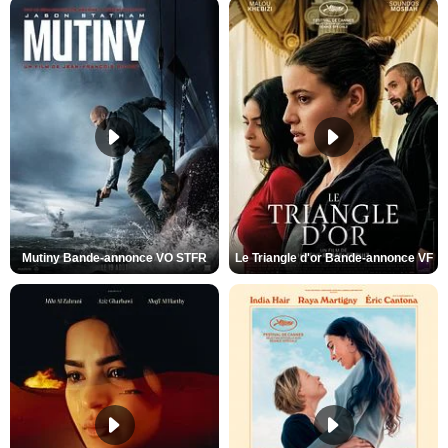
Mutiny Bande-annonce VO STFR
Le Triangle d'or Bande-annonce VF