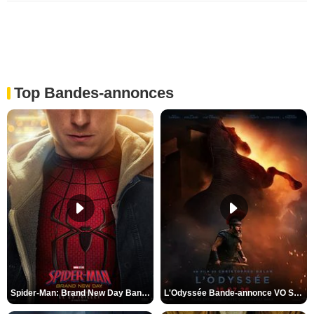
Top Bandes-annonces
Spider-Man: Brand New Day Bande-annonce VO STFR
L'Odyssée Bande-annonce VO STFR