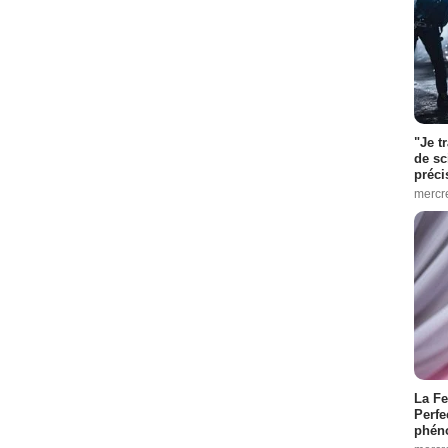
"Je t
de sc
préci
mercr
La Fe
Perfe
phén