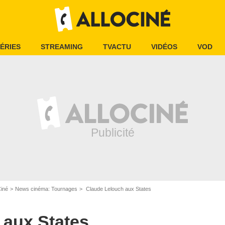
ÉRIES
STREAMING
TVACTU
VIDÉOS
VOD
Ciné
News cinéma: Tournages
Claude Lelouch aux States
 aux States