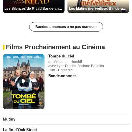
Les Silences de Riyad Bande-annonce VO STFR
Les Matins merveilleux Bande-annonce VF
Bandes-annonces à ne pas manquer
Films Prochainement au Cinéma
Tombé du ciel
de Mohamed Hamidi
avec Ilyes Djadel, Josiane Balasko
Film - Comédie
Bande-annonce
Mutiny
La fin d’Oak Street