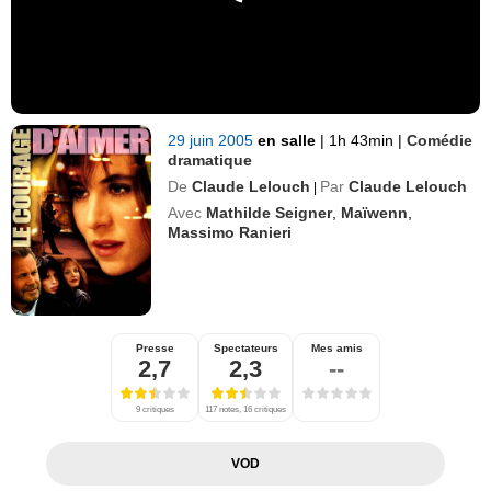
29 juin 2005
en salle
|
1h 43min
|
Comédie
dramatique
De
Claude Lelouch
Par
Claude Lelouch
|
Avec
Mathilde Seigner
,
Maïwenn
,
Massimo Ranieri
Presse
Spectateurs
Mes amis
2,7
2,3
--
9 critiques
117 notes, 16 critiques
VOD