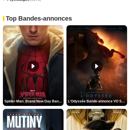
Top Bandes-annonces
Spider-Man: Brand New Day Bande-annonce VO STFR
L'Odyssée Bande-annonce VO STFR