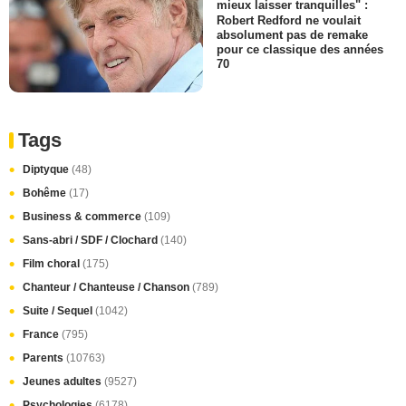
mieux laisser tranquilles" :
Robert Redford ne voulait
absolument pas de remake
pour ce classique des années
70
Tags
Diptyque
(48)
Bohême
(17)
Business & commerce
(109)
Sans-abri / SDF / Clochard
(140)
Film choral
(175)
Chanteur / Chanteuse / Chanson
(789)
Suite / Sequel
(1042)
France
(795)
Parents
(10763)
Jeunes adultes
(9527)
Psychologies
(6178)