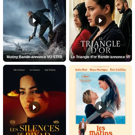
Mutiny Bande-annonce VO STFR
Le Triangle d'or Bande-annonce VF