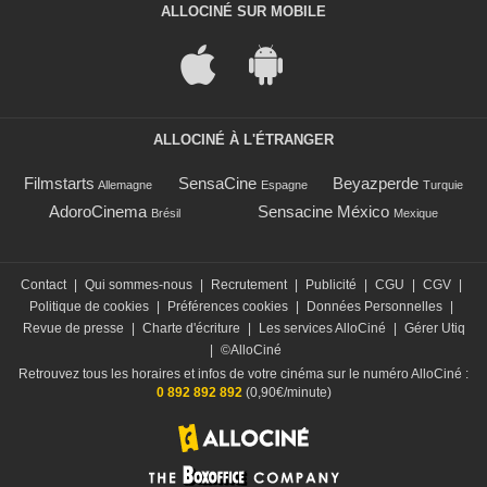
ALLOCINÉ SUR MOBILE
ALLOCINÉ À L'ÉTRANGER
Filmstarts
SensaCine
Beyazperde
Allemagne
Espagne
Turquie
AdoroCinema
Sensacine México
Brésil
Mexique
Contact
|
Qui sommes-nous
|
Recrutement
|
Publicité
|
CGU
|
CGV
|
Politique de cookies
|
Préférences cookies
|
Données Personnelles
|
Revue de presse
|
Charte d'écriture
|
Les services AlloCiné
|
Gérer Utiq
|
©AlloCiné
Retrouvez tous les horaires et infos de votre cinéma sur le numéro AlloCiné :
0 892 892 892
(0,90€/minute)