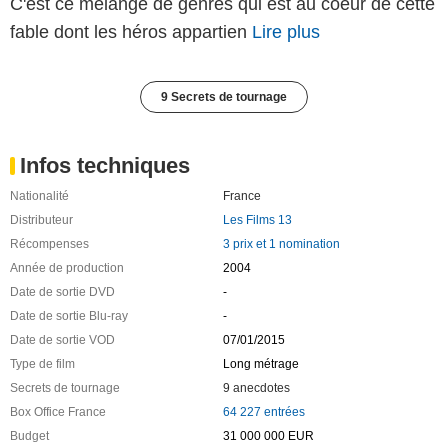
C'est ce mélange de genres qui est au coeur de cette
fable dont les héros appartien
Lire plus
9 Secrets de tournage
Infos techniques
Nationalité
France
Distributeur
Les Films 13
Récompenses
3 prix et 1 nomination
Année de production
2004
Date de sortie DVD
-
Date de sortie Blu-ray
-
Date de sortie VOD
07/01/2015
Type de film
Long métrage
Secrets de tournage
9 anecdotes
Box Office France
64 227 entrées
Budget
31 000 000 EUR