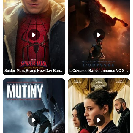
Spider-Man: Brand New Day Bande-annonce VO STFR
L'Odyssée Bande-annonce VO STFR