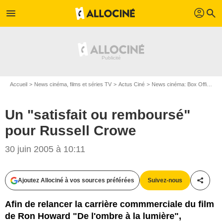
profil
menu
search
Accueil
News cinéma, films et séries TV
Actus Ciné
News cinéma: Box Office
Un "satisfait ou remboursé"
pour Russell Crowe
30 juin 2005 à 10:11
Ajoutez Allociné à vos sources préférées
Suivez-nous
Partag
Afin de relancer la carrière commmerciale du film
de Ron Howard "De l'ombre à la lumière",