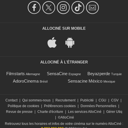
ALLOCINÉ SUR MOBILE
ALLOCINÉ À L'ÉTRANGER
Filmstarts
SensaCine
Beyazperde
Allemagne
Espagne
Turquie
AdoroCinema
Sensacine México
Brésil
Mexique
Contact
|
Qui sommes-nous
|
Recrutement
|
Publicité
|
CGU
|
CGV
|
Politique de cookies
|
Préférences cookies
|
Données Personnelles
|
Revue de presse
|
Charte d'écriture
|
Les services AlloCiné
|
Gérer Utiq
|
©AlloCiné
Retrouvez tous les horaires et infos de votre cinéma sur le numéro AlloCiné :