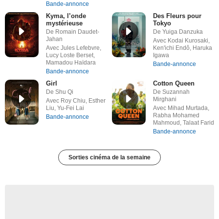
Bande-annonce
Kyma, l’onde
Des Fleurs pour
mystérieuse
Tokyo
De Romain Daudet-
De Yuiga Danzuka
Jahan
Avec Kodai Kurosaki,
Avec Jules Lefebvre,
Ken'ichi Endô, Haruka
Lucy Loste Berset,
Igawa
Mamadou Haïdara
Bande-annonce
Bande-annonce
Girl
Cotton Queen
De Shu Qi
De Suzannah
Mirghani
Avec Roy Chiu, Esther
Liu, Yu-Fei Lai
Avec Mihad Murtada,
Rabha Mohamed
Bande-annonce
Mahmoud, Talaat Farid
Bande-annonce
Sorties cinéma de la semaine