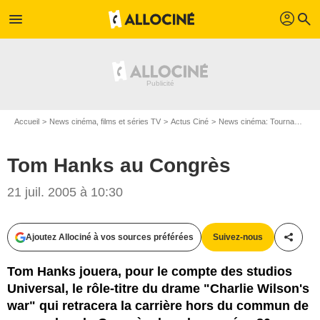
profil
menu
search
Accueil
News cinéma, films et séries TV
Actus Ciné
News cinéma: Tournages
Tom Hanks au Congrès
21 juil. 2005 à 10:30
Ajoutez Allociné à vos sources préférées
Suivez-nous
Partag
Tom Hanks jouera, pour le compte des studios
Universal, le rôle-titre du drame "Charlie Wilson's
war" qui retracera la carrière hors du commun de