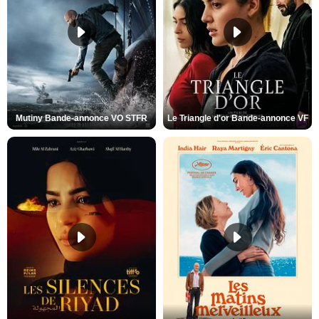
Mutiny Bande-annonce VO STFR
Le Triangle d'or Bande-annonce VF