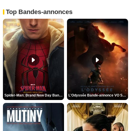
Top Bandes-annonces
Spider-Man: Brand New Day Bande-annonce VO STFR
L'Odyssée Bande-annonce VO STFR