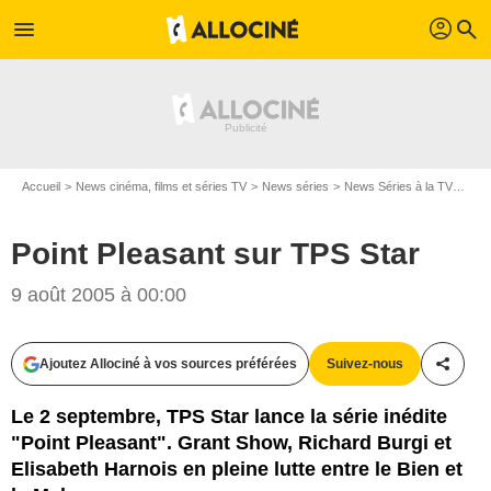
profil
menu
search
Accueil
News cinéma, films et séries TV
News séries
News Séries à la TV
Poin
Point Pleasant sur TPS Star
9 août 2005 à 00:00
Ajoutez Allociné à vos sources préférées
Suivez-nous
Partag
Le 2 septembre, TPS Star lance la série inédite
"Point Pleasant". Grant Show, Richard Burgi et
Elisabeth Harnois en pleine lutte entre le Bien et