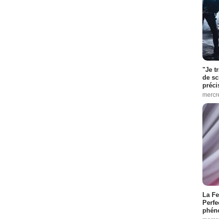
"Je t
de sc
préci
mercr
La Fe
Perfe
phén