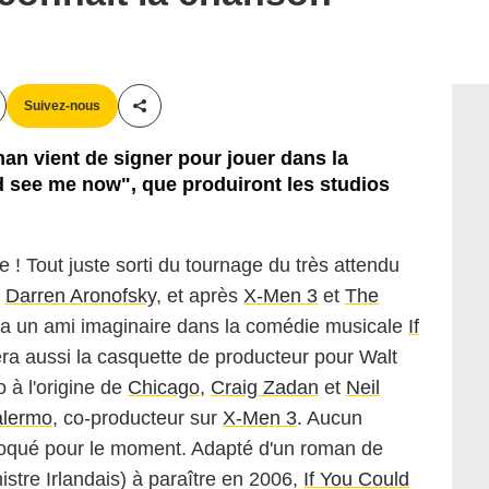
Suivez-nous
Partager cet article
an vient de signer pour jouer dans la
d see me now", que produiront les studios
! Tout juste sorti du tournage du très attendu
e
Darren Aronofsky
, et après
X-Men 3
et
The
a un ami imaginaire dans la comédie musicale
If
rtera aussi la casquette de producteur pour Walt
 à l'origine de
Chicago
,
Craig Zadan
et
Neil
alermo
, co-producteur sur
X-Men 3
. Aucun
évoqué pour le moment. Adapté d'un roman de
nistre Irlandais) à paraître en 2006,
If You Could