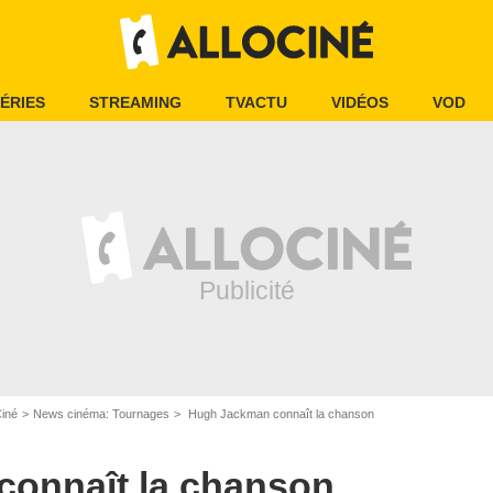
ÉRIES
STREAMING
TVACTU
VIDÉOS
VOD
Ciné
News cinéma: Tournages
Hugh Jackman connaît la chanson
onnaît la chanson