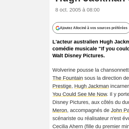
8 oct. 2005 à 08:00
Ajoutez Allociné à vos sources préférées
L'acteur australien Hugh Jackm
comédie musicale "If you coul
Walt Disney Pictures.
Wolverine pousse la chansonnette 
The Fountain
sous la direction d
Prestige
,
Hugh Jackman
incarner
You Could See Me Now
. Il y po
Disney Pictures, aux côtés du duo
Meron
, accompagnés de
John P
scénariste ou réalisateur n'est 
Cecilia Ahern
(fille du premier mi