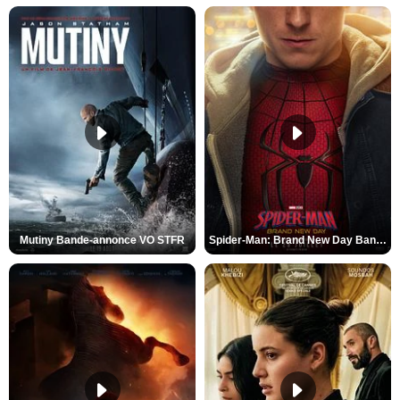
Mutiny Bande-annonce VO STFR
Spider-Man: Brand New Day Bande-annonce VO STFR