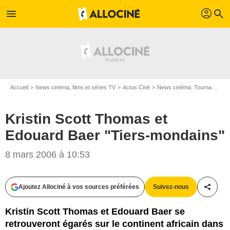
profil
menu
search
Accueil
News cinéma, films et séries TV
Actus Ciné
News cinéma: Tournages
Kristin Scott Thomas et
Edouard Baer "Tiers-mondains"
8 mars 2006 à 10:53
Ajoutez Allociné à vos sources préférées
Suivez-nous
Partag
Kristin Scott Thomas et Edouard Baer se
retrouveront égarés sur le continent africain dans