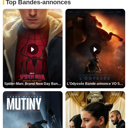
Top Bandes-annonces
Spider-Man: Brand New Day Bande-annonce VO STFR
L'Odyssée Bande-annonce VO STFR