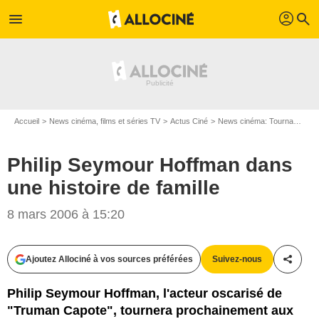
profil
menu
search
Accueil
News cinéma, films et séries TV
Actus Ciné
News cinéma: Tournages
Philip Seymour Hoffman dans
une histoire de famille
8 mars 2006 à 15:20
Ajoutez Allociné à vos sources préférées
Suivez-nous
Partag
Philip Seymour Hoffman, l'acteur oscarisé de
"Truman Capote", tournera prochainement aux