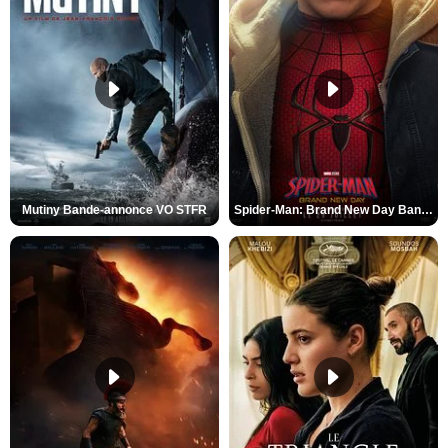
Mutiny Bande-annonce VO STFR
Spider-Man: Brand New Day Bande-annonce VO STFR