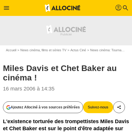
profil
menu
search
Accueil
News cinéma, films et séries TV
Actus Ciné
News cinéma: Tournages
Miles Davis et Chet Baker au
cinéma !
16 mars 2006 à 14:35
Ajoutez Allociné à vos sources préférées
Suivez-nous
Partag
L'existence torturée des trompettistes Miles Davis
et Chet Baker est sur le point d'être adaptée sur