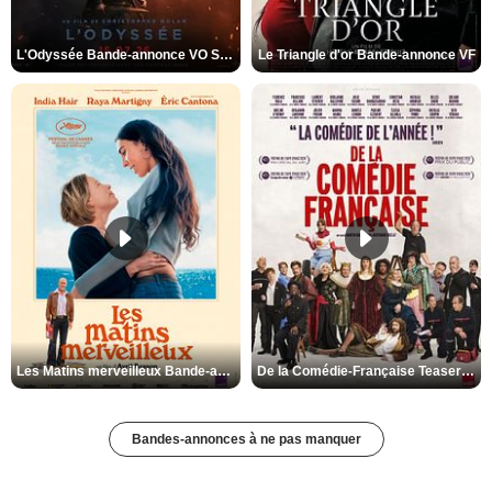
L'Odyssée Bande-annonce VO STFR
Le Triangle d'or Bande-annonce VF
Les Matins merveilleux Bande-annonce VF
De la Comédie-Française Teaser VF
Bandes-annonces à ne pas manquer