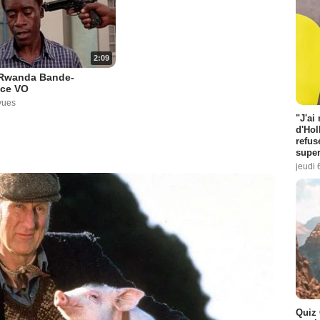
2:09
 Rwanda Bande-
ce VO
vues
"J'ai
d'Hol
refus
super
jeudi 
Quiz 