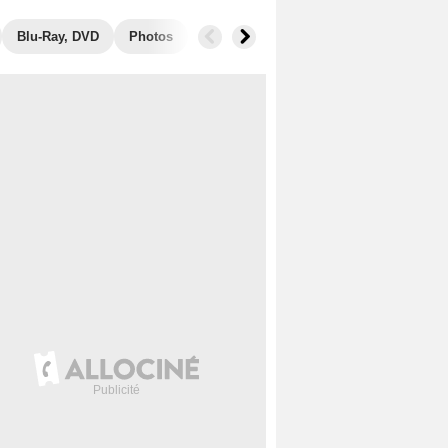
Blu-Ray, DVD
Photos
Musique
Secrets de tournage
B