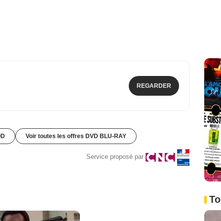
REGARDER
OD
Voir toutes les offres DVD BLU-RAY
Service proposé par
To