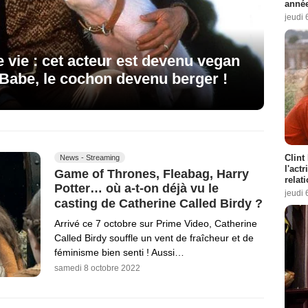
année
jeudi 
 vie : cet acteur est devenu vegan
 Babe, le cochon devenu berger !
Clint
News - Streaming
l'act
Game of Thrones, Fleabag, Harry
relat
Potter… où a-t-on déjà vu le
jeudi 
casting de Catherine Called Birdy ?
Arrivé ce 7 octobre sur Prime Video, Catherine
Called Birdy souffle un vent de fraîcheur et de
féminisme bien senti ! Aussi…
samedi 8 octobre 2022