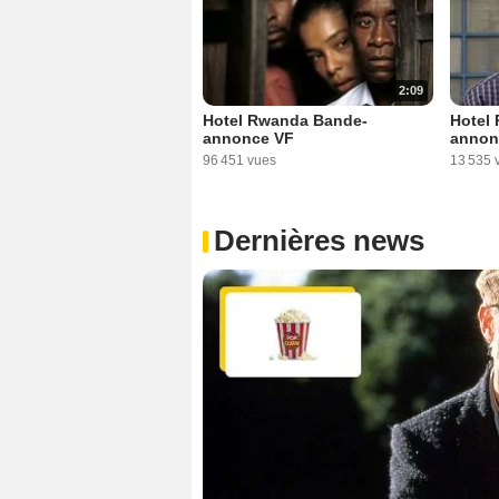
2:09
Hotel Rwanda Bande-
Hotel
annonce VF
annon
96 451 vues
13 535 
Dernières news