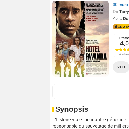
30 mars
De
Terr
Avec
Do
Press
4,0
23 critiqu
VOD
Synopsis
L'histoire vraie, pendant le génocide
responsable du sauvetage de millier