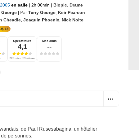
 2005
en salle
|
2h 00min
|
Biopic
,
Drame
y George
Par
Terry George
,
Keir Pearson
|
n Cheadle
,
Joaquin Phoenix
,
Nick Nolte
e
Spectateurs
Mes amis
4,1
--
es
7063 notes, 339 critiques
 rwandais, de
Paul Rusesabagina
, un hôtelier
s de personnes.