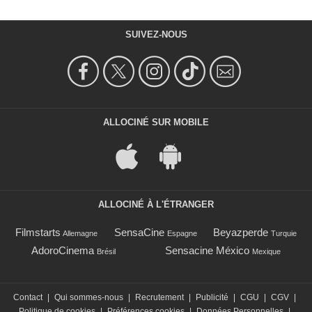
SUIVEZ-NOUS
ALLOCINÉ SUR MOBILE
ALLOCINÉ À L'ÉTRANGER
Filmstarts
SensaCine
Beyazperde
Allemagne
Espagne
Turquie
AdoroCinema
Sensacine México
Brésil
Mexique
Contact
|
Qui sommes-nous
|
Recrutement
|
Publicité
|
CGU
|
CGV
|
Politique de cookies
|
Préférences cookies
|
Données Personnelles
|