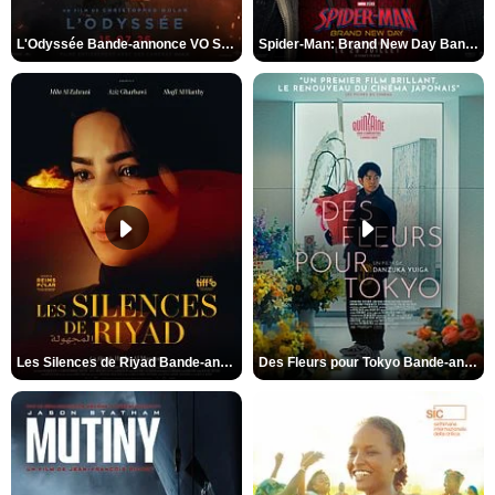
L'Odyssée Bande-annonce VO STFR
Spider-Man: Brand New Day Bande-annonce VO STFR
Les Silences de Riyad Bande-annonce VO STFR
Des Fleurs pour Tokyo Bande-annonce VO STFR