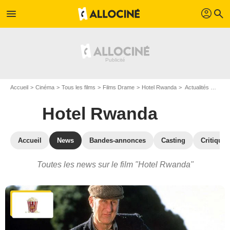
profil
menu
search
Accueil
Cinéma
Tous les films
Films Drame
Hotel Rwanda
Actualités Hotel Rwanda
Hotel Rwanda
Accueil
News
Bandes-annonces
Casting
Critiques
Toutes les news sur le film "Hotel Rwanda"