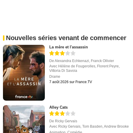
Nouvelles séries venant de commencer
La mère et l'assassin
De
Alexandra Echkenazi
,
Franck Ollivier
Avec
Hélène de Fougerolles
,
Florent Peyre
,
Vittoria Di Savoia
Drame
7 août 2026 sur France.TV
Alley Cats
De
Ricky Gervais
Avec
Ricky Gervais
,
Tom Basden
,
Andrew Brooke
Animation
,
Comédie