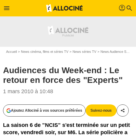
profil
menu
search
Accueil
News cinéma, films et séries TV
News séries TV
News Audience Séries TV
Audiences du Week-end : Le
retour en force des "Experts"
1 mars 2010 à 10:48
Ajoutez Allociné à vos sources préférées
Suivez-nous
Partag
La saison 6 de "NCIS" s'est terminée sur un petit
score, vendredi soir, sur M6. La série policière a