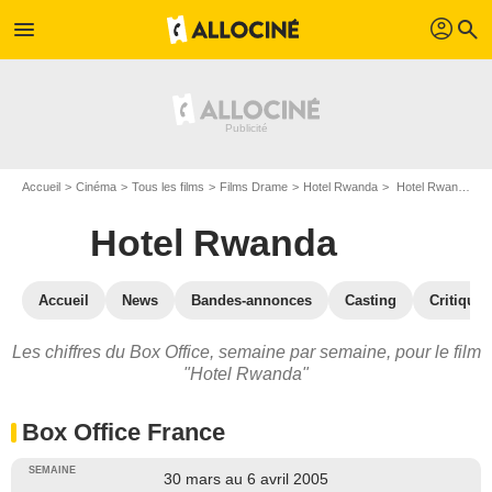
profil
menu
search
Accueil
Cinéma
Tous les films
Films Drame
Hotel Rwanda
Hotel Rwanda : Box Office
Hotel Rwanda
Accueil
News
Bandes-annonces
Casting
Critiques
Les chiffres du Box Office, semaine par semaine, pour le film
"Hotel Rwanda"
Box Office France
30 mars au 6 avril 2005