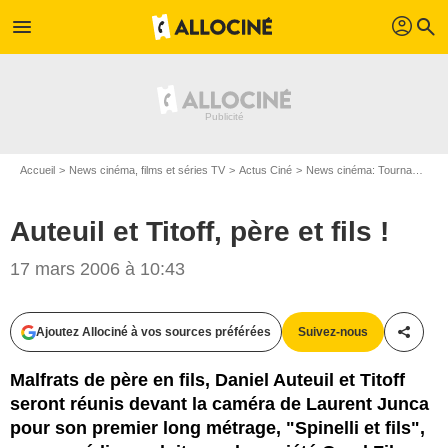
profil
menu
search
Accueil
News cinéma, films et séries TV
Actus Ciné
News cinéma: Tournages
Auteuil et Titoff, père et fils !
17 mars 2006 à 10:43
Ajoutez Allociné à vos sources préférées
Suivez-nous
Partag
Malfrats de père en fils, Daniel Auteuil et Titoff
seront réunis devant la caméra de Laurent Junca
pour son premier long métrage, "Spinelli et fils",