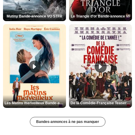
Mutiny Bande-annonce VO STFR
Le Triangle d'or Bande-annonce VF
Les Matins merveilleux Bande-annonce VF
De la Comédie-Française Teaser VF
Bandes-annonces à ne pas manquer