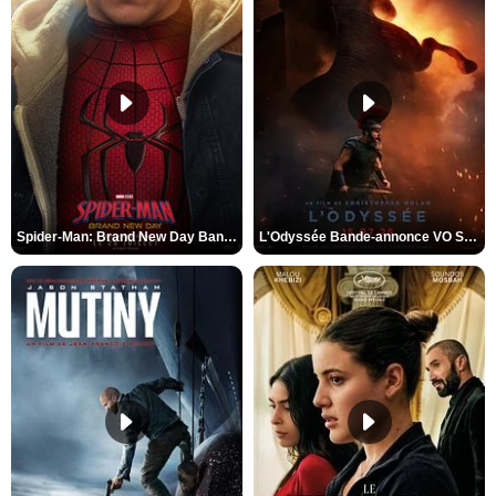
Spider-Man: Brand New Day Bande-annonce VO STFR
L'Odyssée Bande-annonce VO STFR