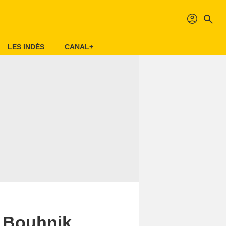
profil
search
LES INDÉS
CANAL+
t Bouhnik