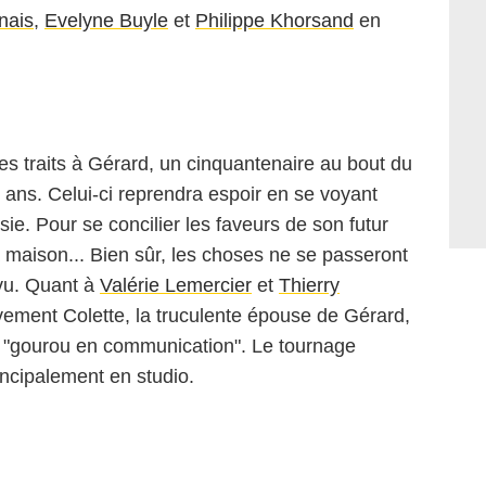
nais
,
Evelyne Buyle
et
Philippe Khorsand
en
es traits à Gérard, un cinquantenaire au bout du
 ans. Celui-ci reprendra espoir en se voyant
ésie. Pour se concilier les faveurs de son futur
 la maison... Bien sûr, les choses ne se passeront
évu. Quant à
Valérie Lemercier
et
Thierry
ivement Colette, la truculente épouse de Gérard,
le "gourou en communication". Le tournage
incipalement en studio.