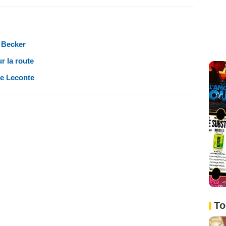
r Becker
r la route
ce Leconte
To