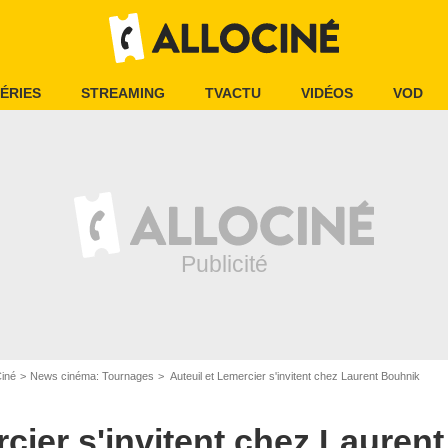
ÉRIES
STREAMING
TVACTU
VIDÉOS
VOD
Ciné
News cinéma: Tournages
Auteuil et Lemercier s'invitent chez Laurent Bouhnik
rcier s'invitent chez Lauren