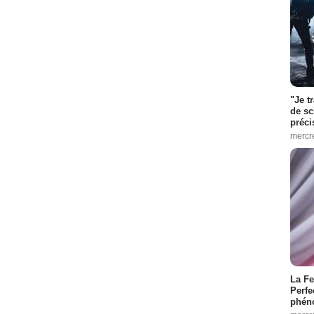
"Je t
de sc
préci
mercr
La Fe
Perfe
phén