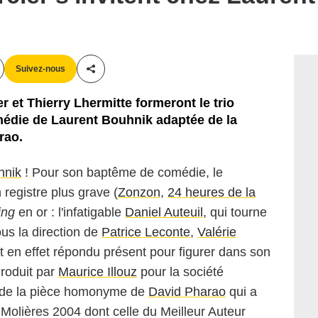
Suivez-nous
Partager cet article
r et Thierry Lhermitte formeront le trio
médie de Laurent Bouhnik adaptée de la
rao.
hnik
! Pour son baptême de comédie, le
 registre plus grave (
Zonzon
,
24 heures de la
ing
en or : l'infatigable
Daniel Auteuil
, qui tourne
us la direction de
Patrice Leconte
,
Valérie
 en effet répondu présent pour figurer dans son
Produit par
Maurice Illouz
pour la société
é de la pièce homonyme de
David Pharao
qui a
Molières 2004 dont celle du Meilleur Auteur