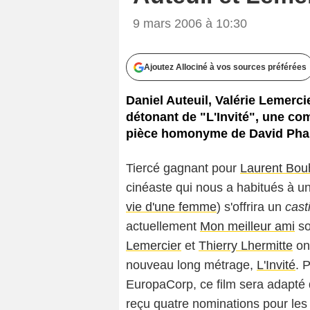
9 mars 2006 à 10:30
Ajoutez Allociné à vos sources préférées
Daniel Auteuil, Valérie Lemercie
détonant de "L'Invité", une co
pièce homonyme de David Pha
Tiercé gagnant pour
Laurent Bou
cinéaste qui nous a habitués à un
vie d'une femme
) s'offrira un
cast
actuellement
Mon meilleur ami
so
Lemercier
et
Thierry Lhermitte
ont
nouveau long métrage,
L'Invité
. 
EuropaCorp, ce film sera adapt
reçu quatre nominations pour les 