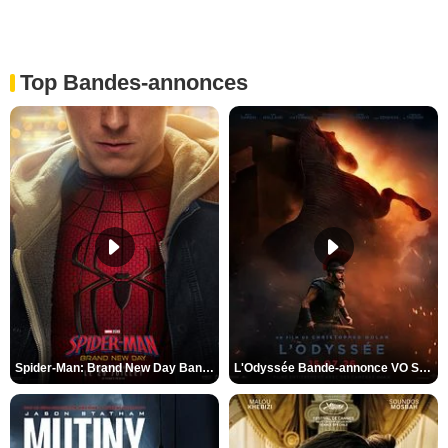
Top Bandes-annonces
Spider-Man: Brand New Day Bande-annonce VO STFR
L'Odyssée Bande-annonce VO STFR