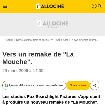
profil
menu
search
Accueil
News cinéma, films et séries TV
Actus Ciné
News cinéma: Tournages
Vers un remake de "La
Mouche".
29 mars 2006 à 14:00
Ajoutez Allociné à vos sources préférées
Suivez-nous
Partag
Les studios Fox Searchlight Pictures s'apprêtent
à produire un nouveau remake de "La Mouche".