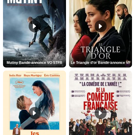
Mutiny Bande-annonce VO STFR
Le Triangle d'or Bande-annonce VF