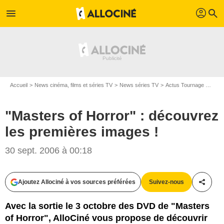
profil
menu
search
Accueil
News cinéma, films et séries TV
News séries TV
Actus Tournage Séries TV
"Masters of Horror" : découvrez
les premières images !
30 sept. 2006 à 00:18
Ajoutez Allociné à vos sources préférées
Suivez-nous
Partag
Avec la sortie le 3 octobre des DVD de "Masters
of Horror", AlloCiné vous propose de découvrir