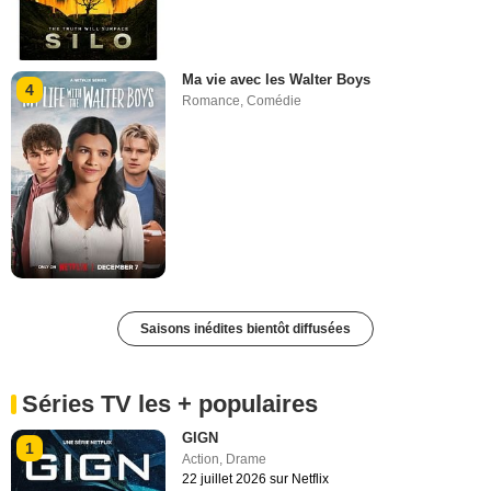
Ma vie avec les Walter Boys
4
Romance
,
Comédie
Saisons inédites bientôt diffusées
Séries TV les + populaires
GIGN
1
Action
,
Drame
22 juillet 2026 sur Netflix