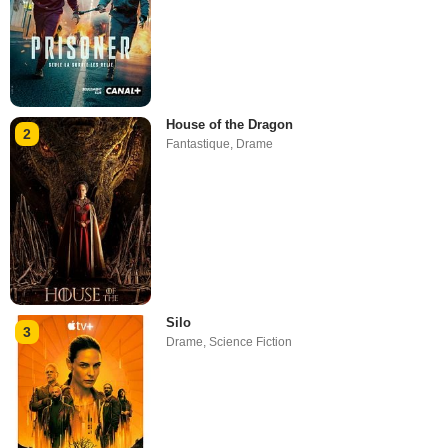
House of the Dragon
2
Fantastique
,
Drame
Silo
3
Drame
,
Science Fiction