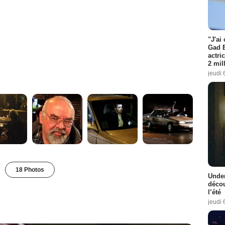
"J'ai
Gad E
actri
2 mil
jeudi 
18 Photos
Under
décou
l’été
jeudi 