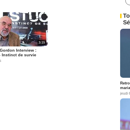
To
Sé
3:15
 Gordon Interview :
- Instinct de survie
s
Retro
maria
jeudi 