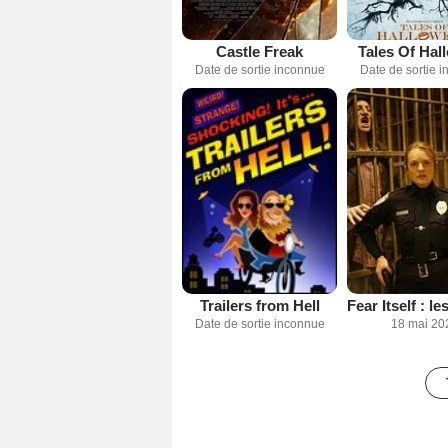
Castle Freak
Tales Of Hal
Date de sortie inconnue
Date de sortie 
Trailers from Hell
Date de sortie inconnue
18 mai 20