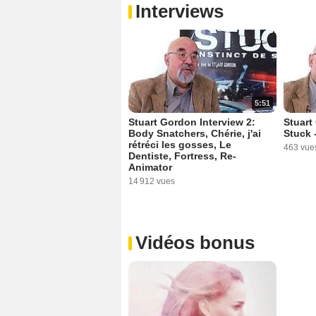
Interviews
5:51
Stuart Gordon Interview 2:
Stuart
Body Snatchers, Chérie, j'ai
Stuck 
rétréci les gosses, Le
463 vue
Dentiste, Fortress, Re-
Animator
14 912 vues
Vidéos bonus