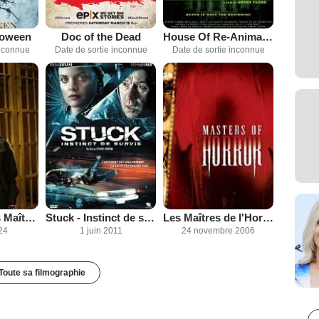
loween
Doc of the Dead
House Of Re-Animator
inconnue
Date de sortie inconnue
Date de sortie inconnue
Les Maîtres de l'Horreur
Fear Itself : les Maîtres de la peur
Stuck - Instinct de survie
24 novembre 2006
24
1 juin 2011
Toute sa filmographie