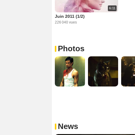
6:11
Juin 2011 (1/2)
226 040 vues
Photos
News