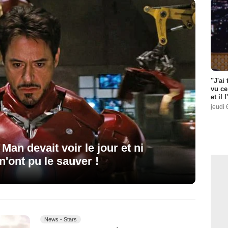
"J'ai
vu ce
et il 
jeudi 
n Man devait voir le jour et ni
n'ont pu le sauver !
News - Stars