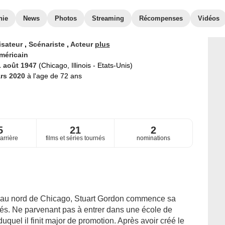
hie
News
Photos
Streaming
Récompenses
Vidéos
isateur
,
Scénariste
,
Acteur
plus
méricain
1 août 1947
(Chicago, Illinois - Etats-Unis)
rs 2020
à l'age de 72 ans
5
21
2
arrière
films et séries tournés
nominations
h au nord de Chicago, Stuart Gordon commence sa
ités. Ne parvenant pas à entrer dans une école de
duquel il finit major de promotion. Après avoir créé le