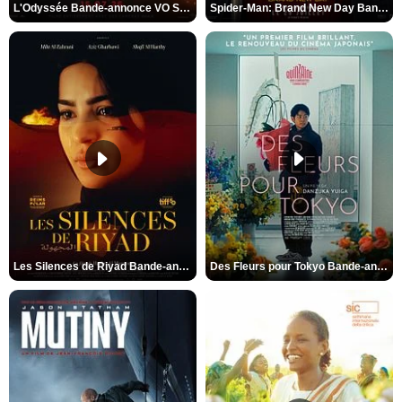
L'Odyssée Bande-annonce VO STFR
Spider-Man: Brand New Day Bande-annonce VO STFR
Les Silences de Riyad Bande-annonce VO STFR
Des Fleurs pour Tokyo Bande-annonce VO STFR