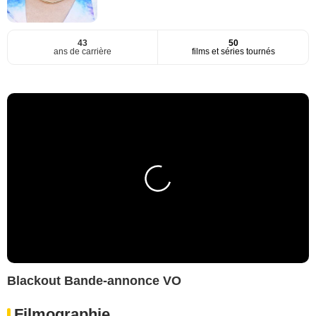
43
50
ans de carrière
films et séries tournés
Blackout Bande-annonce VO
Filmographie