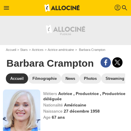
profil
menu
search
Accueil
Stars
Actrices
Actrice américaine
Barbara Crampton
Barbara Crampton
Accueil
Filmographie
News
Photos
Streaming
Métiers
Actrice
,
Productrice
,
Productrice
déléguée
Nationalité
Américaine
Naissance
27 décembre 1958
Age
67
ans