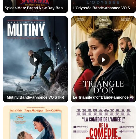
Spider-Man: Brand New Day Bande-annonce VO STFR
L'Odyssée Bande-annonce VO STFR
Mutiny Bande-annonce VO STFR
Le Triangle d'or Bande-annonce VF