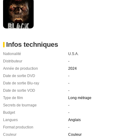
Infos techniques
Nationalité
U.S.A.
Distributeur
-
Année de production
2024
Date de sortie DVD
-
Date de sortie Blu-ray
-
Date de sortie VOD
-
Type de film
Long métrage
Secrets de tournage
-
Budget
-
Langues
Anglais
Format production
-
Couleur
Couleur