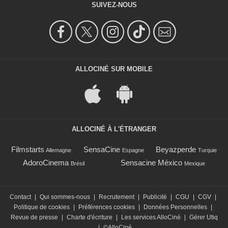
SUIVEZ-NOUS
ALLOCINÉ SUR MOBILE
ALLOCINÉ À L'ÉTRANGER
Filmstarts
SensaCine
Beyazperde
Allemagne
Espagne
Turquie
AdoroCinema
Sensacine México
Brésil
Mexique
Contact
|
Qui sommes-nous
|
Recrutement
|
Publicité
|
CGU
|
CGV
|
Politique de cookies
|
Préférences cookies
|
Données Personnelles
|
Revue de presse
|
Charte d'écriture
|
Les services AlloCiné
|
Gérer Utiq
|
©AlloCiné