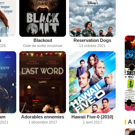
s
Blackout
Reservation Dogs
2026
Date de sortie inconnue
13 octobre 2021
eam
Adorables ennemies
Hawaii Five-0 (2010)
A 
 2021
1 décembre 2017
1 avril 2017