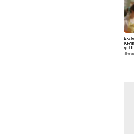
Exclu
Kevin
qui i
diman