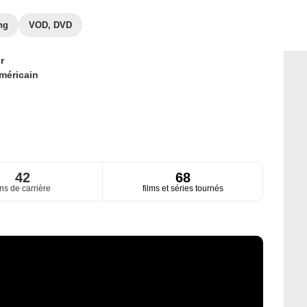
ng
VOD, DVD
r
méricain
42
68
ns de carrière
films et séries tournés