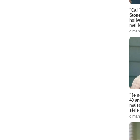
"Ça l
Stone
holly
meill
diman
"Je n
49 an
maiso
série 
diman