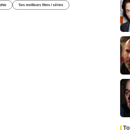
phie
Ses meilleurs films / séries
To