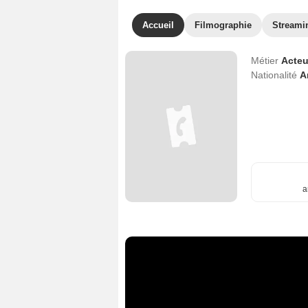
Accueil
Filmographie
Streami
Métier
Acteu
Nationalité
A
a