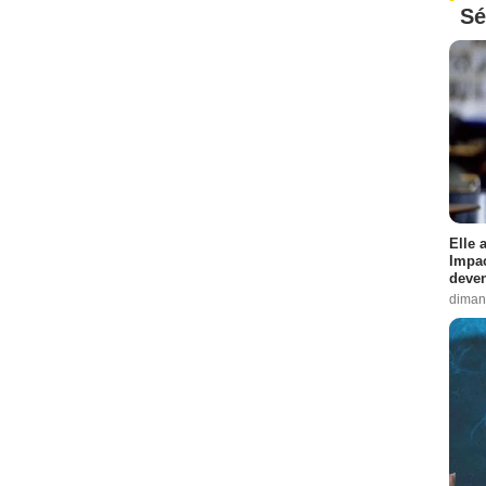
Sé
Elle 
Impac
deven
diman