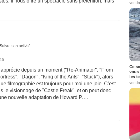
tes. Il nous offre un spectacle sans prétention, mais
vendr
Suivre son activité
015
Ce so
 j’apprécie depuis un moment ("Re-Animator", "From
vous 
rtress", "Dagon", "King of the Ants", "Stuck"), alors
les t
vendr
ue filmographie est toujours pour moi une joie. C’est
s le visionnage de "Castle Freak", et on peut donc
: une nouvelle adaptation de Howard P. ...