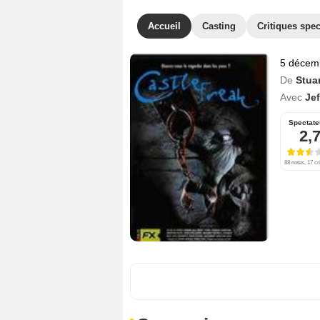
Accueil
Casting
Critiques spec
5 décem
De
Stua
Avec
Je
Spectate
2,
88 notes, 17 cr