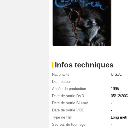
Infos techniques
Nationalité
U.S.A.
Distributeur
-
Année de production
1995
Date de sortie DVD
05/12/200
Date de sortie Blu-ray
-
Date de sortie VOD
-
Type de film
Long métr
Secrets de tournage
-