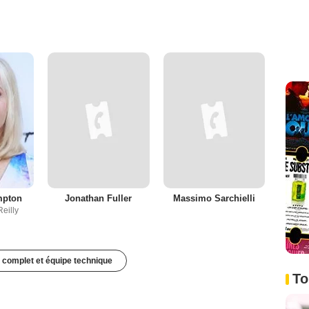
mpton
Jonathan Fuller
Massimo Sarchielli
eilly
 complet et équipe technique
To