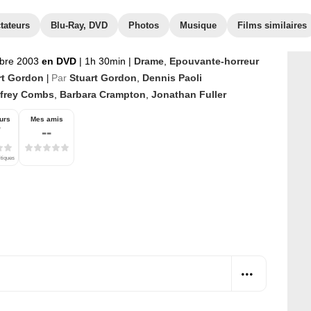
tateurs
Blu-Ray, DVD
Photos
Musique
Films similaires
bre 2003
en DVD
|
1h 30min
|
Drame
,
Epouvante-horreur
rt Gordon
Par
Stuart Gordon
,
Dennis Paoli
|
ffrey Combs
,
Barbara Crampton
,
Jonathan Fuller
urs
Mes amis
7
--
itiques