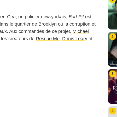
ert Cea, un policier new-yorkais,
Fort Pit
est
ns le quartier de Brooklyn où la corruption et
veaux. Aux commandes de ce projet,
Michael
2
t les créateurs de
Rescue Me
,
Denis Leary
et
3
4