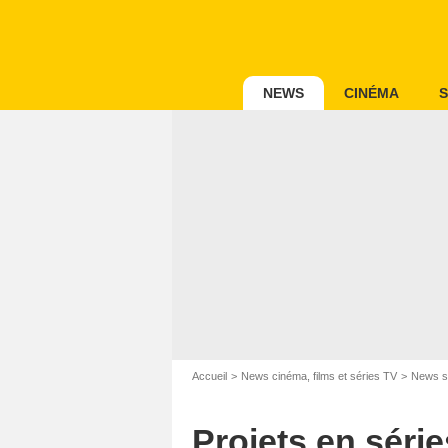
NEWS
CINÉMA
S
Accueil
News cinéma, films et séries TV
News s
Projets en série