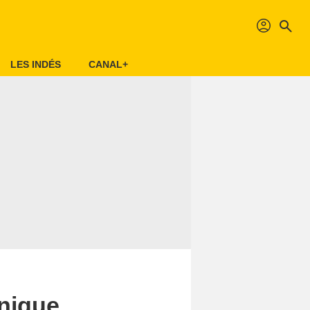
profil
search
LES INDÉS
CANAL+
onique