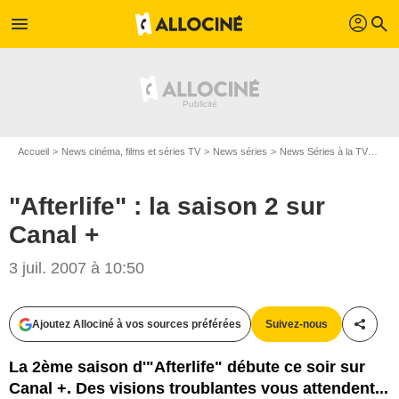
profil
menu
search
Accueil
News cinéma, films et séries TV
News séries
News Séries à la TV
"Aft
"Afterlife" : la saison 2 sur
Canal +
3 juil. 2007 à 10:50
Ajoutez Allociné à vos sources préférées
Suivez-nous
Partag
La 2ème saison d'"Afterlife" débute ce soir sur
Canal +. Des visions troublantes vous attendent...